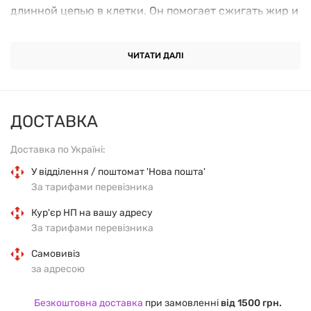
длинной цепью в клетки. Он помогает сжигать жир и
повышает уровень энергии в организме.
ЧИТАТИ ДАЛІ
L-карнитин связывается с жирами в организме и
способствует их сжиганию. При отсутствии L-
карнитина эти жиры накапливаются образуя
ДОСТАВКА
отложения.
Доставка по Україні:
L-карнитин повышает эффективность тренировок,
У відділення / поштомат 'Нова пошта'
замедляет процессы катаболизма, повышает
За тарифами перевізника
выносливость.
Кур'єр НП на вашу адресу
Преимущества:
За тарифами перевізника
Самовивіз
Способствует транспортировке жиров в мышцы
за адресою
Способствует увеличению мускулатуры
Безкоштовна доставка
при замовленні
від 1500 грн.