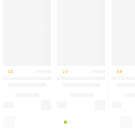
целлюлоза, диоксид кремния, стеарат магния.
ПРЕДУПРЕЖДЕНИЕ
ПРЕДУПРЕЖДЕНИЕ
ПРЕДУПРЕЖДЕНИЕПРЕДУПРЕЖДЕН
ПРЕДУПРЕЖДЕНИЕ
ПРЕДУПРЕЖДЕНИЕ
ПРЕДУПРЕЖДЕНИЕ
5.0
5.0
5.0
Этот продукт предназначен только для взрослых.
Перед применением продукта проконсультируйтесь
с врачом, если вы беременны или кормите грудью,
если у вас есть какое-либо заболевание или вы
принимаете лекарства по рецепту. Прекратите
использование и обратитесь к врачу, если у вас
возникнут какие-либо побочные реакции. Хранить в