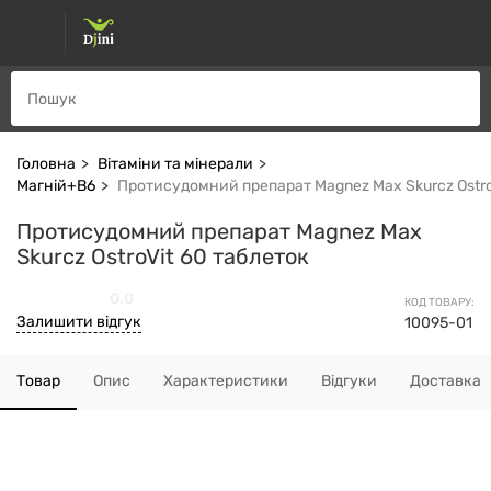
Головна
Вітаміни та мінерали
Магній+B6
Протисудомний препарат Magnez Max Skurcz Ostro
Протисудомний препарат Magnez Max
Skurcz OstroVit 60 таблеток
0.0
КОД ТОВАРУ:
Залишити відгук
10095-01
Товар
Опис
Характеристики
Відгуки
Доставка