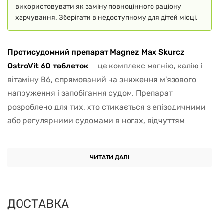
використовувати як заміну повноцінного раціону
харчування. Зберігати в недоступному для дітей місці.
Протисудомний препарат Magnez Max Skurcz
OstroVit 60 таблеток
— це комплекс магнію, калію і
вітаміну B6, спрямований на зниження м'язового
напруження і запобігання судом. Препарат
розроблено для тих, хто стикається з епізодичними
або регулярними судомами в ногах, відчуттям
скутості в м'язах, а також швидкою стомлюваністю
після фізичного навантаження.
ЧИТАТИ ДАЛІ
Магній
відіграє ключову роль у передачі нервових
імпульсів і скороченні м'язів. Його дефіцит часто
супроводжується судомами, посмикуваннями м'язів,
ДОСТАВКА
відчуттям внутрішньої напруги та порушеннями сну.