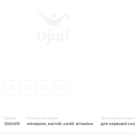
33181
Бренд
Корисні речовини
Застосування пре
OstroVit
мінерали, магній, калій, вітаміни
для нервової сис