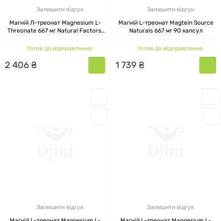
Залишити відгук
Залишити відгук
Магній Л-треонат Magnesium L-
Магній L-треонат Magtein Source
Threonate 667 мг Natural Factors,
Naturals 667 мг 90 капсул
90 капсул
Готов до відправлення
Готов до відправлення
2
406
₴
1
739
₴
Залишити відгук
Залишити відгук
Магній L-треонат Magnesium L-
Магній L-треонат Magnesium L-