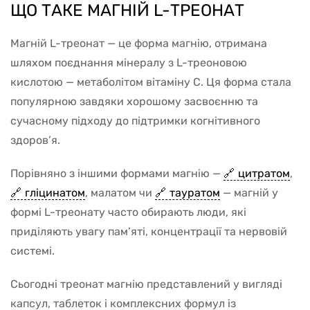
ЩО ТАКЕ МАГНІЙ L-ТРЕОНАТ
Магній L-треонат — це форма магнію, отримана
шляхом поєднання мінералу з L-треоновою
кислотою — метаболітом вітаміну C. Ця форма стала
популярною завдяки хорошому засвоєнню та
сучасному підходу до підтримки когнітивного
здоров’я.
Порівняно з іншими формами магнію —
цитратом
,
гліцинатом
, малатом чи
тауратом
— магній у
формі L-треонату часто обирають люди, які
приділяють увагу пам’яті, концентрації та нервовій
системі.
Сьогодні треонат магнію представлений у вигляді
капсул, таблеток і комплексних формул із