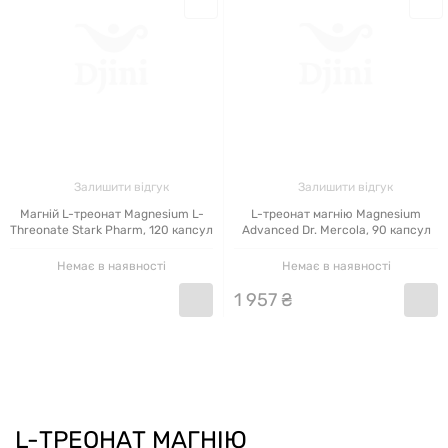
Залишити відгук
Залишити відгук
Магній L-треонат Magnesium L-
L-треонат магнію Magnesium
Threonate Stark Pharm, 120 капсул
Advanced Dr. Mercola, 90 капсул
Немає в наявності
Немає в наявності
1
957
₴
L-ТРЕОНАТ МАГНІЮ