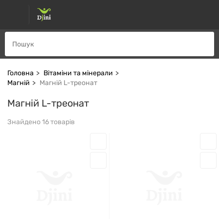
Головна
Вітаміни та мінерали
Магній
Магній L-треонат
Магній L-треонат
Знайдено 16 товарів