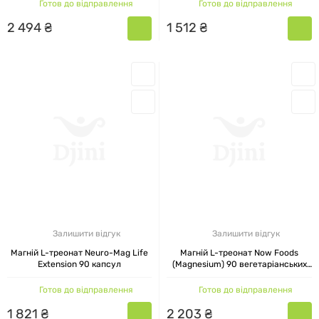
Готов до відправлення
Готов до відправлення
2
494
₴
1
512
₴
Залишити відгук
Залишити відгук
Магній L-треонат Neuro-Mag Life
Магній L-треонат Now Foods
Extension 90 капсул
(Magnesium) 90 вегетаріанських
капсул
Готов до відправлення
Готов до відправлення
1
821
₴
2
203
₴