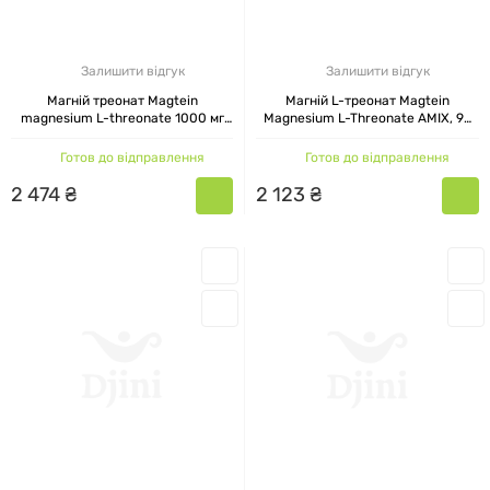
Залишити відгук
Залишити відгук
Магній треонат Magtein
Магній L-треонат Magtein
magnesium L-threonate 1000 мг
Magnesium L-Threonate AMIX, 90
MST 60 капсул
веган капсул
Готов до відправлення
Готов до відправлення
2
474
₴
2
123
₴