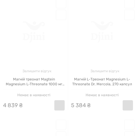
Залишити відгук
Залишити відгук
Магній треонат Magtein
Магній L-Треонат Magnesium L-
Magnesium L-Threonate 1000 мг
Threonate Dr. Mercola, 270 капсул
MST, 120 капсул
Немає в наявності
Немає в наявності
4
839
₴
5
384
₴