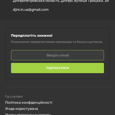
Дніпропетровська область, Дніпро, вулиця Троїцька, 3А
Магній Л-треонат Magnesium L-
Threonate 667 мг Natural Factors, 90
djini.in.ua@gmail.com
капсул
Магній L-треонат Magnesium L-
Threonate 2000 мг Sport Research, 90
Передплатіть знижки!
капсул
Розсилаємо передплатникам промокоди та бонуси щотижня.
ПІДПИСАТИСЯ
Гід з купівлі
Політика конфіденційності
Угода користувача
Умови повернення товару