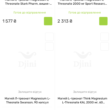
Threonate Stark Pharm, вишня-
Threonate 2000 мг Sport Research,
яблуко, 135 г
90 капсул
Готов до відправлення
Готов до відправлення
1
577
₴
2
313
₴
Залишити відгук
Залишити відгук
Магній Л-треонат Magnesium L-
Магній L-треонат Think Magnesium
Theonate Swanson, 90 капсул
L-Threonate KAL 2000 мг, 60
таблеток