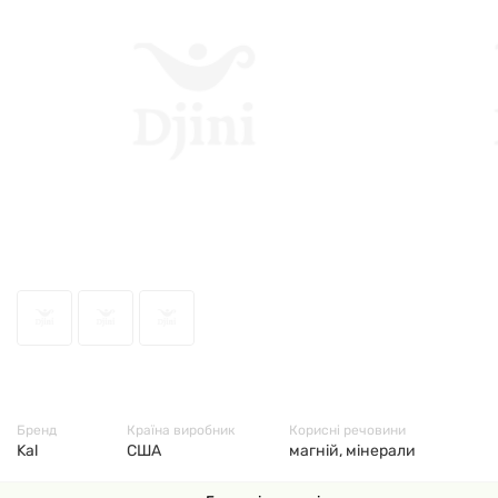
1460
Бренд
Країна виробник
Корисні речовини
Kal
США
магній, мінерали