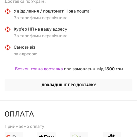
Не викликає проносного ефекту. Засвоюється через
Доставка по Україні:
30 хвилин після прийому.
У відділення / поштомат 'Нова пошта'
За тарифами перевізника
РЕКОМЕНДАЦІЇ
Кур'єр НП на вашу адресу
За тарифами перевізника
Приймати по 4 капсули на день під час їди або
запиваючи склянкою води. Застосовувати тільки
Самовивіз
за адресою
згідно з інструкцією.
Безкоштовна доставка
при замовленні
від 1500 грн.
СКЛАД
Порція:
4 капсули.
ДОКЛАДНІШЕ ПРО ДОСТАВКУ
Порцій в упаковці:
30.
ОПЛАТА
Приймаємо оплату:
Магній (з оротату магнію)
200 мг
48%