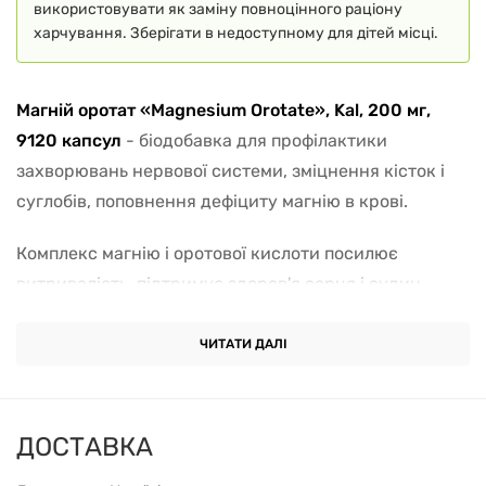
використовувати як заміну повноцінного раціону
харчування. Зберігати в недоступному для дітей місці.
Магній оротат «Magnesium Orotate», Kal, 200 мг,
9120 капсул
- біодобавка для профілактики
захворювань нервової системи, зміцнення кісток і
суглобів, поповнення дефіциту магнію в крові.
Комплекс магнію і оротової кислоти посилює
витривалість, підтримує здоров'я серця і судин
(покращує кровообіг). Показаний для поліпшення
якості сну, знімає симптоми стресу, тривоги.
ЧИТАТИ ДАЛІ
Відрізняється високим ступенем засвоюваності,
переносить магній через клітинні мембрани і
продукує більш високі рівні магнію в клітинах.
ДОСТАВКА