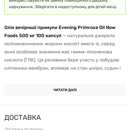
використовувати як заміну повноцінного раціону
харчування. Зберігати в недоступному для дітей місці.
Олія вечірньої примули Evening Primrose Oil Now
Foods 500 мг 100 капсул
— натуральне джерело
поліненасичених жирних кислот омега-6, серед
яких особливе значення має гамма-ліноленова
кислота (ГЛК). Ця речовина бере участь у побудові
клітинних мембран, впливає на стан шкіри, судин і
гормональний баланс.
Олію отримують методом холодного віджиму насіння
ЧИТАТИ ДАЛІ
примули вечірньої, що дозволяє зберегти природний
склад біоактивних компонентів. ГЛК бере участь у
синтезі простагландинів — речовин, які регулюють
ДОСТАВКА
обмін ліпідів, еластичність судин і реакції організму
Доставка по Україні: