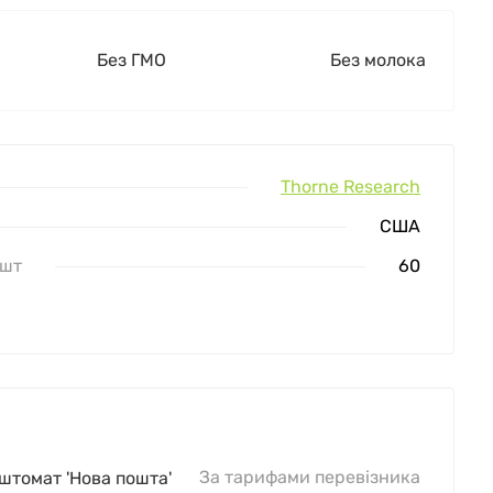
Без ГМО
Без молока
Thorne Research
США
 шт
60
За тарифами перевізника
оштомат 'Нова пошта'