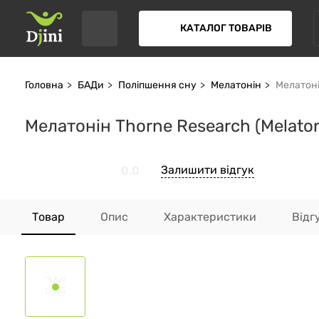
КАТАЛОГ ТОВАРІВ
Головна
БАДи
Поліпшення сну
Мелатонін
Мелатоні
Мелатонін Thorne Research (Melaton
Залишити відгук
0.0
Товар
Опис
Характеристики
Відг