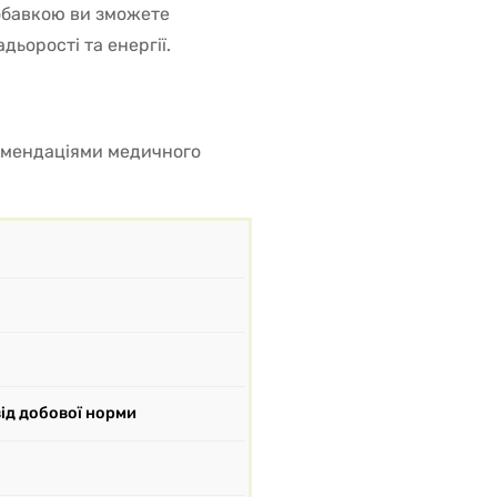
обавкою ви зможете
дьорості та енергії.
комендаціями медичного
від добової норми