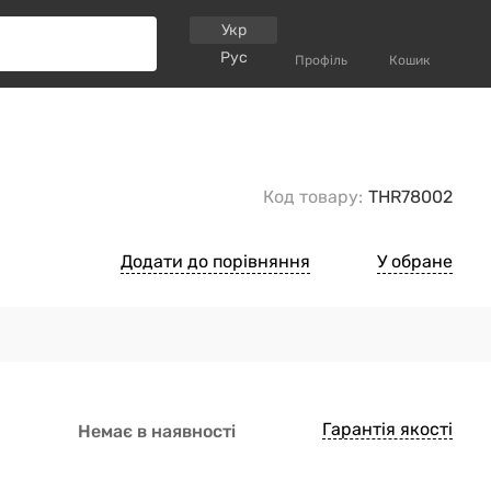
Укр
Рус
Профіль
Кошик
Код товару:
THR78002
Додати до порівняння
У обране
Гарантія якості
Немає в наявності