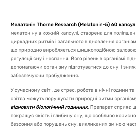
5269
Мелатонін Thorne Research (Melatonin-5) 60 капсул
мелатоніну в кожній капсулі, створена для поліпшен
циркадних ритмів і загального відновлення організм
що природно виробляється шишкоподібною залозою і
регуляції сну і неспання. Його рівень в організмі під
допомагаючи організму підготуватися до сну, і зниж
забезпечуючи пробудження.
У сучасному світі, де стрес, робота в нічні години т
світла можуть порушувати природні ритми організму
відновити біологічний годинник
. Препарат сприяє 
покращує якість і глибину сну, що особливо корисно
безсоння або порушень сну, викликаних зміною часо