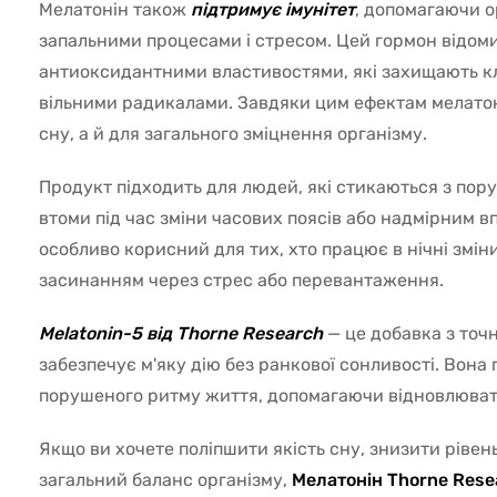
Мелатонін також
підтримує імунітет
, допомагаючи о
запальними процесами і стресом. Цей гормон відом
антиоксидантними властивостями, які захищають к
вільними радикалами. Завдяки цим ефектам мелатон
сну, а й для загального зміцнення організму.
Продукт підходить для людей, які стикаються з пор
втоми під час зміни часових поясів або надмірним в
особливо корисний для тих, хто працює в нічні зміни
засинанням через стрес або перевантаження.
Melatonin-5 від Thorne Research
— це добавка з точ
забезпечує м'яку дію без ранкової сонливості. Вона
порушеного ритму життя, допомагаючи відновлюват
Якщо ви хочете поліпшити якість сну, знизити рівен
загальний баланс організму,
Мелатонін Thorne Resea