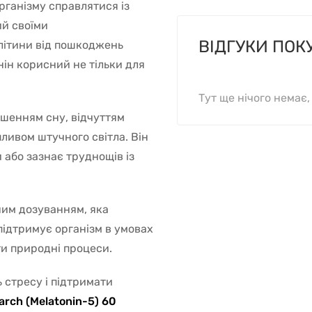
рганізму справлятися із
ий своїми
ВІДГУКИ ПОК
літини від пошкоджень
ін корисний не тільки для
Тут ще нічого немає
ушенням сну, відчуттям
пливом штучного світла. Він
 або зазнає труднощів із
ним дозуванням, яка
 підтримує організм в умовах
и природні процеси.
ь стресу і підтримати
rch (Melatonin-5) 60