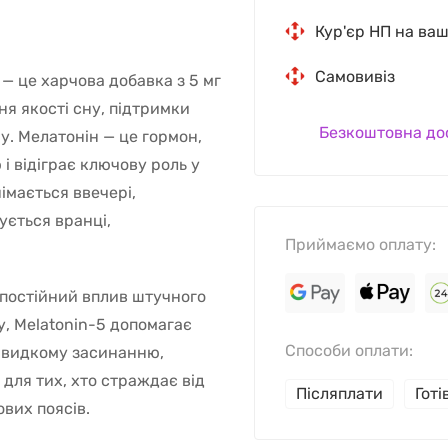
Кур'єр НП на ва
Самовивіз
— це харчова добавка з 5 мг
ня якості сну, підтримки
Безкоштовна до
у. Мелатонін — це гормон,
 відіграє ключову роль у
німається ввечері,
ується вранці,
Приймаємо оплату:
а постійний вплив штучного
, Melatonin-5 допомагає
Способи оплати:
швидкому засинанню,
 для тих, хто страждає від
Післяплати
Гот
вих поясів.