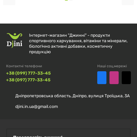
Придбати
Micellar Casein Stark Pharm
можна
виключно в інтернет-магазині
Djini
.
ПЕРЕВАГИ ПОКУПКИ В НАШОМУ
Інтернет-магазин "Джинні" - продукти
спортивного харчування, вітаміни та мінерали,
МАГАЗИНІ:
біологічно активні добавки, косметичну
продукцію
Тільки оригінальні сертифіковані продукти Stark
Контактні телефони
Наші соц.мережі
Pharm.
+38 (099) 777-33-45
+38 (097) 777-33-45
Швидка доставка по всій території України.
Дніпропетровська область, Дніпро, вулиця Троїцька, 3А
Консультації щодо вибору спортивного
djini.in.ua@gmail.com
харчування для ваших цілей.
Забезпечте максимальне відновлення м'язів із
смачним Micellar Casein Stark Pharm!