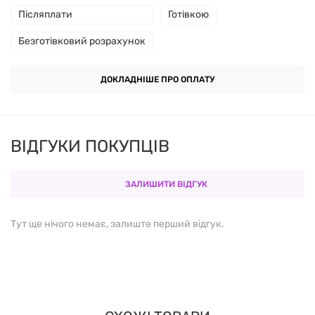
Післяплати
Готівкою
Змішати
1 мірну ложку (приблизно 30 г)
порошку з
Безготівковий розрахунок
200-300 мл води або молока. Приймати
1-2 рази на
день
— перед сном або між прийомами їжі для
ДОКЛАДНІШЕ ПРО ОПЛАТУ
підтримки рівня амінокислот у крові.
СКЛАД (НА ПОРЦІЮ 30 Г):
ВІДГУКИ ПОКУПЦІВ
КОМПОНЕНТ
КІЛЬКІСТЬ
ЗАЛИШИТИ ВІДГУК
Білок (міцелярний казеїн)
24-26 г
Тут ще нічого немає, залиште перший відгук.
Вуглеводи
2-4 г
Жири
1-2 г
Калорійність
120-140 ккал