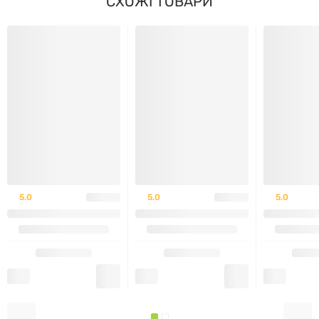
СХОЖІ ТОВАРИ
ПРОТИПОКАЗАННЯ:
Не рекомендується особам з алергією на молочний
білок. Перед початком вживання проконсультуйтеся
з лікарем у разі наявності хронічних захворювань.
УМОВИ ЗБЕРІГАННЯ:
5.0
5.0
5.0
Зберігати в сухому місці при температурі до 25°C, у
щільно закритій упаковці. Тримати подалі від вологи
та прямих сонячних променів.
ДЕ ПРИДБАТИ: