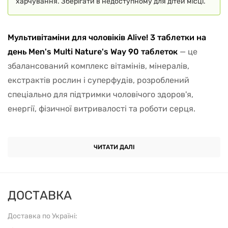
харчування. Зберігати в недоступному для дітей місці.
Мультивітаміни для чоловіків Alive! 3 таблетки на
день Men's Multi Nature's Way 90 таблеток
— це
збалансований комплекс вітамінів, мінералів,
екстрактів рослин і суперфудів, розроблений
спеціально для підтримки чоловічого здоров'я,
енергії, фізичної витривалості та роботи серця.
Цей комплекс містить
22 вітаміни та мінерали
,
включно з вітаміном D3, цинком, магнієм і селеном,
ЧИТАТИ ДАЛІ
які є важливими для чоловічої гормональної
системи, здоров'я м'язів, міцності кісток і
підтримання рівня енергії. У складі також є суміші
ДОСТАВКА
антиоксидантів, адаптогенів, суперфудів, травних
Доставка по Україні:
ферментів і грибних екстрактів, що робить його