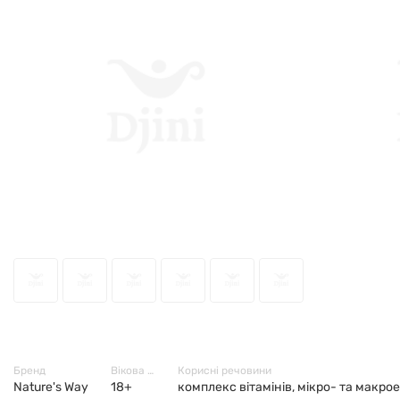
47689
Бренд
Вікова група
Корисні речовини
Nature's Way
18+
комплекс вітамінів, мікро- та макро