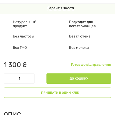
Гарантія якості
Натуральный
Подходит для
продукт
вегетарианцев
Без лактозы
Без глютена
Без ГМО
Без молока
1
300
₴
Готов до відправлення
ДО КОШИКУ
ПРИДБАТИ В ОДИН КЛІК
ОПИС