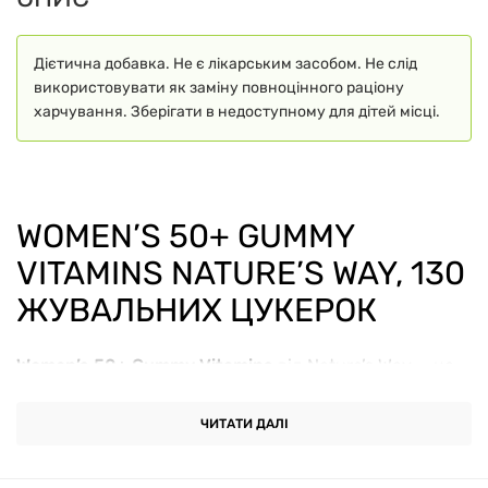
Дієтична добавка. Не є лікарським засобом. Не слід
використовувати як заміну повноцінного раціону
харчування. Зберігати в недоступному для дітей місці.
WOMEN’S 50+ GUMMY
VITAMINS NATURE’S WAY, 130
ЖУВАЛЬНИХ ЦУКЕРОК
Women’s 50+ Gummy Vitamins
від Nature’s Way — це
дієтична добавка у формі смачних жувальних
цукерок, розроблена з урахуванням харчових
ЧИТАТИ ДАЛІ
потреб жінок після 50 років. Комплекс містить
добову норму основних вітамінів і мінералів для