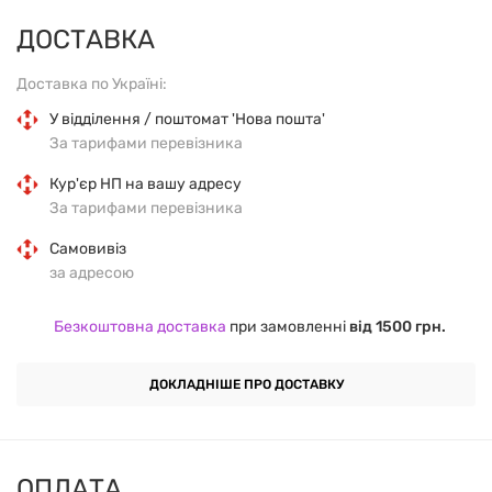
щоденного раціону дорослої жінки. Натуральні
ДОСТАВКА
фруктові смаки роблять прийом вітамінів приємним і
Доставка по Україні:
зручним щодня.
У відділення / поштомат 'Нова пошта'
За тарифами перевізника
ПОЖИВНИЙ СКЛАД (2 ЖУВАЛЬНІ
Кур'єр НП на вашу адресу
ЦУКЕРКИ)
За тарифами перевізника
Самовивіз
ІНГРЕДІЄНТ
КІЛЬКІСТЬ
% DV*
за адресою
Вітамін A (β-каротин, ретиніл
200
Безкоштовна доставка
при замовленні
від 1500 грн.
1 800 мкг
пальмітат)
%
ДОКЛАДНІШЕ ПРО ДОСТАВКУ
Вітамін C (аскорбінова кислота)
30 мг
33 %
200
Вітамін D3 (холекальциферол)
40 мкг
ОПЛАТА
%