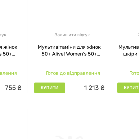
гук
Залишити відгук
я жінок
Мультивітаміни для жінок
Мультив
s 50+
50+ Alive! Women's 50+
шкіри 
ature's
Multi-Vitamin Nature's Way 60
полуниц
д 60
таблеток
Nails M
авлення
Готов до відправлення
Гото
ерок
W
755
₴
1
213
₴
КУПИТИ
КУПИТ