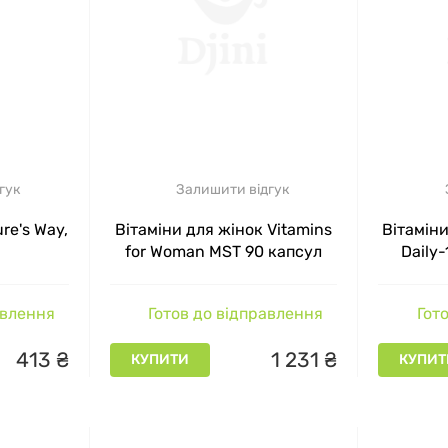
гук
Залишити відгук
re's Way,
Вітаміни для жінок Vitamins
Вітаміни
for Woman MST 90 капсул
Daily
Multivit
де
авлення
Готов до відправлення
Гото
413
₴
1
231
₴
КУПИТИ
КУПИТ