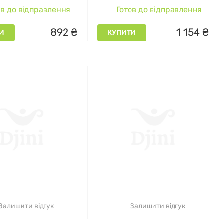
s Multivitamin 75
в до відправлення
Готов до відправлення
льних таблеток
892
₴
1
154
₴
И
КУПИТИ
Залишити відгук
Залишити відгук