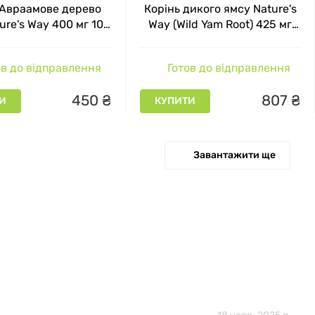
 Авраамове дерево
Корінь дикого ямсу Nature's
ture's Way 400 мг 100
Way (Wild Yam Root) 425 мг
капсул
180 вегетаріанських капсул
в до відправлення
Готов до відправлення
450
₴
807
₴
И
КУПИТИ
Завантажити ще