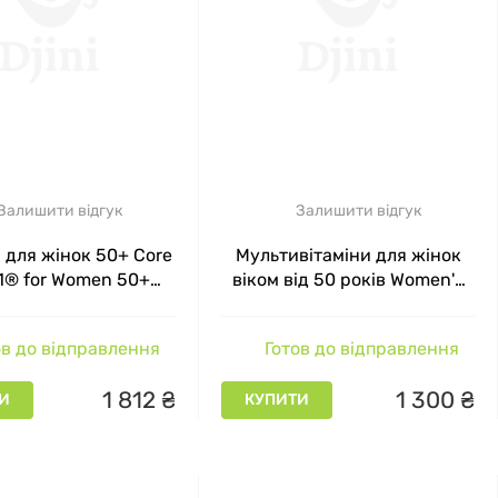
Залишити відгук
Залишити відгук
 для жінок 50+ Core
Мультивітаміни для жінок
-1® for Women 50+
віком від 50 років Women's
amin Country Life 1 в
50+ Gummy Nature's Way
нь 60 таблеток
Alive! суміш ягід 150
в до відправлення
Готов до відправлення
жувальних таблеток
1
812
₴
1
300
₴
И
КУПИТИ