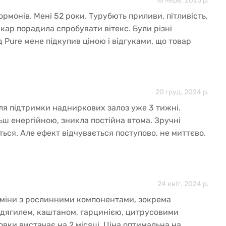
18 черв. 2025 р.
ормонів. Мені 52 роки. Турубють приливи, пітливість,
ікар порадила спробувати вітекс. Були різні
ід Pure мене підкупив ціною і відгуками, що товар
зультативінсть.
20 груд. 2024 р.
ля підтримки надниркових залоз уже 3 тижні.
льш енергійною, зникла постійна втома. Зручні
ться. Але ефект відчувається поступово, не миттєво.
ормації про можливий тривалий прийом, шукаю на
сайтах. Загалом задоволена.
24 квіт. 2024 р.
таміни з рослинними компонентами, зокрема
 дягилем, каштаном, гарцинією, цитрусовими
овки вистачає на 2 місяці. Ціна оптимальна на