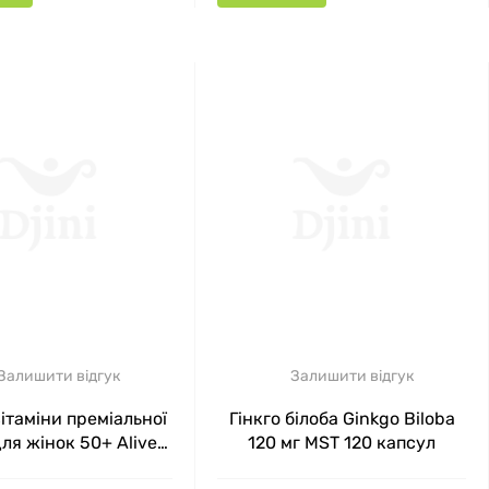
Залишити відгук
Залишити відгук
ітаміни преміальної
Гінкго білоба Ginkgo Biloba
для жінок 50+ Alive!
120 мг MST 120 капсул
n's 50+ Premium