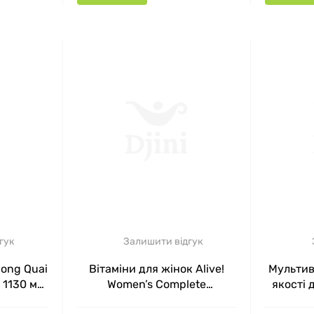
гук
Залишити відгук
Dong Quai
Вітаміни для жінок Alive!
Мультив
 1130 мг
Women’s Complete
якості 
Multivitamin Nature’s Way, 90
Wome