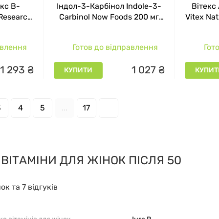
кс B-
Індол-3-Карбінол Indole-3-
Вітекс
Research
Carbinol Now Foods 200 мг
Vitex Na
60 вегетаріанських капсул
авлення
Готов до відправлення
Гото
1
293
₴
1
027
₴
КУПИТИ
КУПИТ
3
4
5
...
17
 ВІТАМІНИ ДЛЯ ЖІНОК ПІСЛЯ 50
нок та 7 відгуків