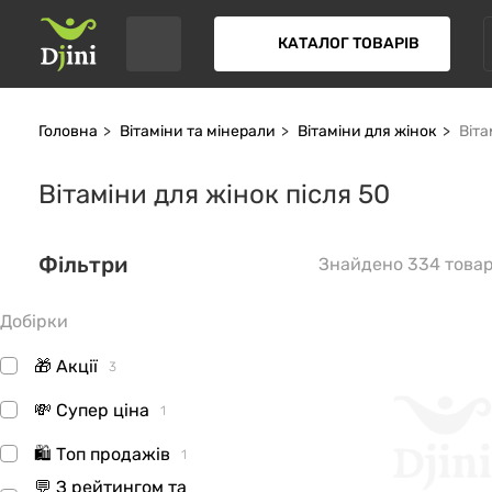
КАТАЛОГ ТОВАРІВ
Головна
Вітаміни та мінерали
Вітаміни для жінок
Віта
Вітаміни для жінок після 50
Фільтри
Знайдено 334 товар
Добірки
🎁 Акції
3
💸 Супер ціна
1
🛍 Топ продажів
1
💬 З рейтингом та