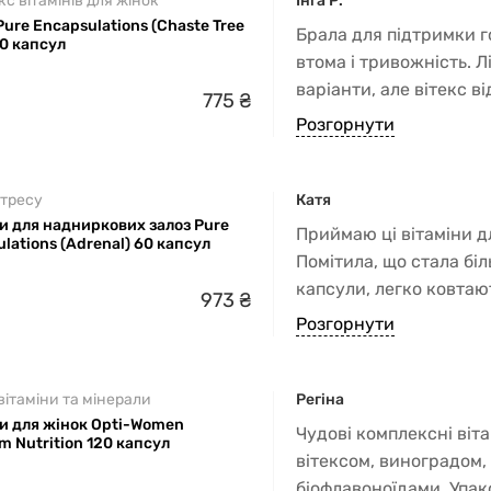
с вітамінів для жінок
Інга Р.
Pure Encapsulations (Chaste Tree
Брала для підтримки г
60 капсул
втома і тривожність. Л
варіанти, але вітекс в
775
₴
дійсно має якість і ре
Розгорнути
стресу
Катя
и для надниркових залоз Pure
Приймаю ці вітаміни д
lations (Adrenal) 60 капсул
Помітила, що стала бі
капсули, легко ковтаю
973
₴
Хотілося б більше інф
Розгорнути
думку людей на інших 
ітаміни та мінерали
Регіна
ни для жінок Opti-Women
Чудові комплексні ві
 Nutrition 120 капсул
вітексом, виноградом,
біофлавоноїдами. Упак