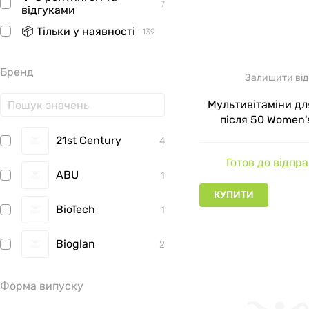
7
відгуками
📦 Тільки у наявності
139
Бренд
Залишити від
Мультивітаміни дл
після 50 Women'
Gummy Vitamins N
21st Century
4
Way Суміш ягі
Готов до відпр
жувальних цук
ABU
1
КУПИТИ
BioTech
1
Bioglan
2
Bluebonnet
9
Nutrition
Форма випуску