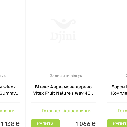
гук
Залишити відгук
я жінок
Вітекс Авраамове дерево
Борон 
+ Gummy
Vitex Fruit Nature's Way 400
Компле
Way, 130
мг 320 капсул
ерок
авлення
Готов до відправлення
Гото
1
138
₴
1
066
₴
КУПИТИ
КУПИТ