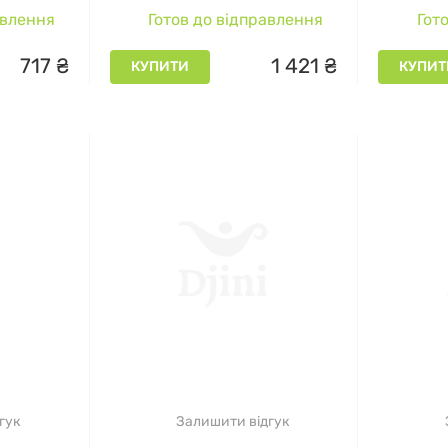
таблеток
Gummie
авлення
Готов до відправлення
Гото
жува
717
₴
1
421
₴
КУПИТИ
КУПИТ
гук
Залишити відгук