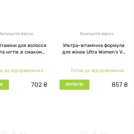
Залишити відгук
Залишити відгук
ітаміни для волосся
Ультра-вітамінна формула
та нігтів зі смаком
для жінок Ultra Women's VP
і Alive! Hair Skin &
Lab 90 таблеток
ultivitamin Nature's
в до відправлення
Готов до відправлення
ay 60 капсул
702
₴
857
₴
И
КУПИТИ