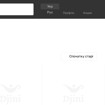
Укр
Рус
Профіль
Кошик
Спочатку старі