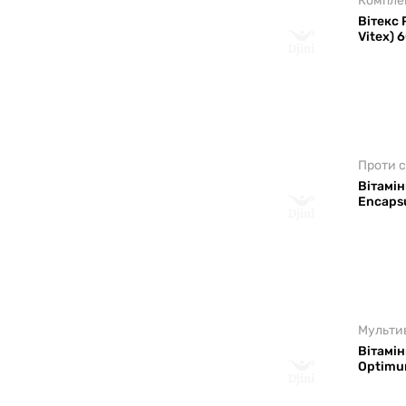
Комплек
Вітекс 
Vitex) 
Проти 
Вітамін
Encapsu
Мультив
Вітамі
Optimum