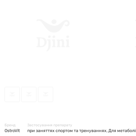
28275
Бренд
Застосування препарату
OstroVit
при заняттях спортом та тренуваннях, Для метаболіз