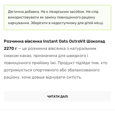
Дієтична добавка. Не є лікарським засобом. Не слід
використовувати як заміну повноцінного раціону
харчування. Зберігати в недоступному для дітей місці.
Розчинна вівсянка Instant Oats OstroVit Шоколад
2270 г
— це розчинна вівсянка з натуральним
смаком какао, призначена для швидкого і
повноцінного прийому їжі. Продукт підійде тим, хто
дотримується спортивного або збалансованого
раціону, хоче довше відчувати ситість,
контролювати рівень енергії впродовж дня і не
витрачати час на приготування їжі. Такий формат
ЧИТАТИ ДАЛІ
особливо зручний вранці, до або після тренування, а
також в умовах щільного графіка, коли важлива
поживна і легко засвоювана їжа без цукру та зайвих