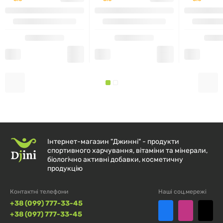
Кількість порцій в упаковці: 45
Об'єм порції: 50 г
КІЛЬКІСТЬ В 1
ХАРЧОВА ЦІННІСТЬ
НА 100 Г
ПОРЦІЇ
776 кДж /
1552 кДж /
Енергетична цінність
184 ккал
368 ккал
Інтернет-магазин "Джинні" - продукти
Жир
3.7 г
7.3 г
спортивного харчування, вітаміни та мінерали,
біологічно активні добавки, косметичну
продукцію
- з яких насичені
0.7 г
1.4 г
жирні кислоти
Контактні телефони
Наші соц.мережі
+38 (099) 777-33-45
Вуглеводи
30 г
60 г
+38 (097) 777-33-45