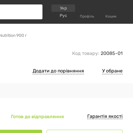
Укр
Рус
Профіль
Кошик
utrition 900 г
Код товару:
20085-01
Додати до порівняння
У обране
Гарантія якості
Готов до відправлення