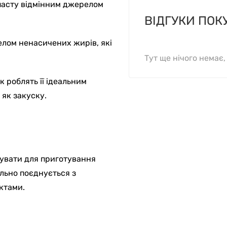
 пасту відмінним джерелом
ВІДГУКИ ПОК
елом ненасичених жирів, які
Тут ще нічого немає
к роблять її ідеальним
 як закуску.
вувати для приготування
ально поєднується з
ктами.