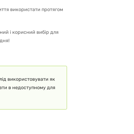
риття використати протягом
чний і корисний вибір для
 дня!
слід використовувати як
гати в недоступному для