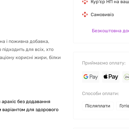
Кур'єр НП на ва
Самовивіз
Безкоштовна до
чна і поживна добавка,
 підходить для всіх, хто
аціону корисні жири, білки
Приймаємо оплату:
Способи оплати:
й арахіс без додавання
Післяплати
Гот
им варіантом для здорового