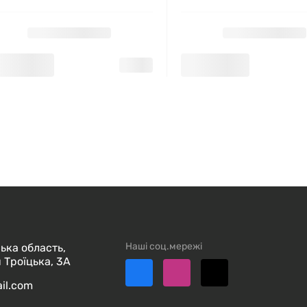
Наші соц.мережі
ька область,
 Троїцька, 3А
ail.com