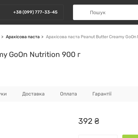
+38 (099) 777-33-45
Арахісова паста
Арахісова паста Peanut Butter Creamy GoOn N
my GoOn Nutrition 900 г
уки
Доставка
Оплата
Гарантії
392
₴