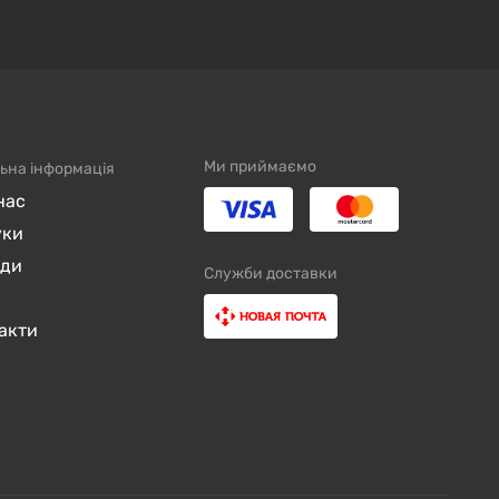
Ми приймаємо
ьна інформація
нас
уки
нди
Служби доставки
акти