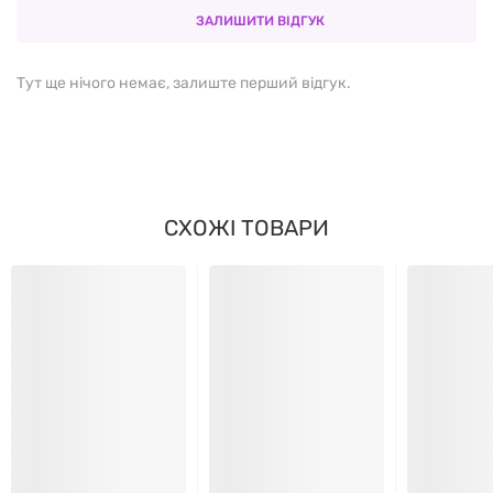
високим вмістом легкозасвоюваних молочних білків
ЗАЛИШИТИ ВІДГУК
і харчових волокон, не більше 2х батончиків на день.
Тут ще нічого немає, залиште перший відгук.
на 100
на 60
% РВС* / % RI*
г
г
60 (г)
СХОЖІ ТОВАРИ
1235
741
кДж
кДж
Енергетична
9,00%
цінність
297
178
ккал
ккал
Жири
8,2 г
4,9 г
7,00%