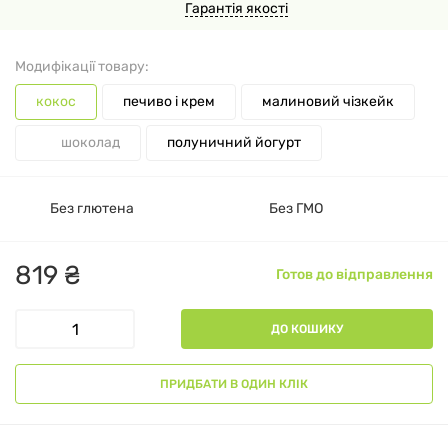
Гарантія якості
Модифікації товару:
кокос
печиво і крем
малиновий чізкейк
шоколад
полуничний йогурт
Без глютена
Без ГМО
819
₴
Готов до відправлення
ДО КОШИКУ
ПРИДБАТИ В ОДИН КЛІК