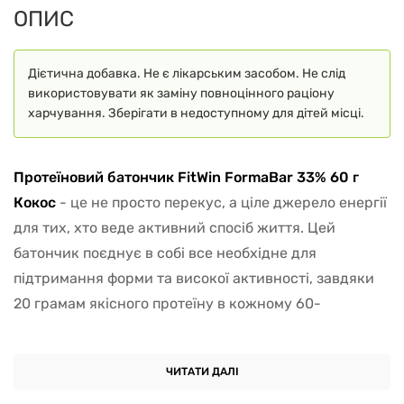
ОПИС
Дієтична добавка. Не є лікарським засобом. Не слід
використовувати як заміну повноцінного раціону
харчування. Зберігати в недоступному для дітей місці.
Протеїновий батончик FitWin FormaBar 33% 60 г
Кокос
- це не просто перекус, а ціле джерело енергії
для тих, хто веде активний спосіб життя. Цей
батончик поєднує в собі все необхідне для
підтримання форми та високої активності, завдяки
20 грамам якісного протеїну в кожному 60-
грамовому батончику.
Шанувальники здорового способу життя оцінять
ЧИТАТИ ДАЛІ
відсутність цукру і глютену в складі, що робить