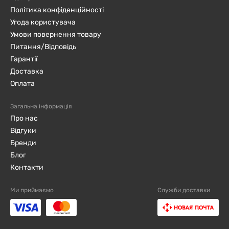
Політика конфіденційності
повітря не більше 75%.
Угода користувача
Умови повернення товару
Термін придатності:
12 місяців.
Питання/Відповідь
Гарантії
Доставка
Оплата
Загальна інформація
Про нас
Відгуки
Бренди
Блог
Контакти
Ми приймаємо
Служби доставки