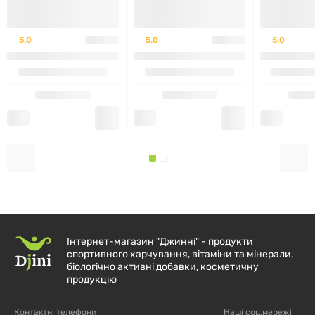
1425
855
кДж
кДж
5.0
5.0
5.0
Енергетична цінність /
11%
Energy
361
217
ккал
ккал
Жири / Fat
13,3 г
8 г
11%
з них насичені / of wich
6,5 г
3,9 г
20%
saturates 6,5 g(r)
Інтернет-магазин "Джинні" - продукти
спортивного харчування, вітаміни та мінерали,
Вуглеводи / Carbohydrate
10,4 г
6,2 г
2,40%
біологічно активні добавки, косметичну
продукцію
з них/ of which:
Контактні телефони
Наші соц.мережі