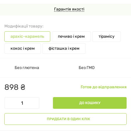
Гарантія якості
Модифікації товару:
арахіс-карамель
печиво і крем
тірамісу
кокос і крем
фісташка і крем
Без глютена
Без ГМО
898
₴
Готов до відправлення
ДО КОШИКУ
ПРИДБАТИ В ОДИН КЛІК