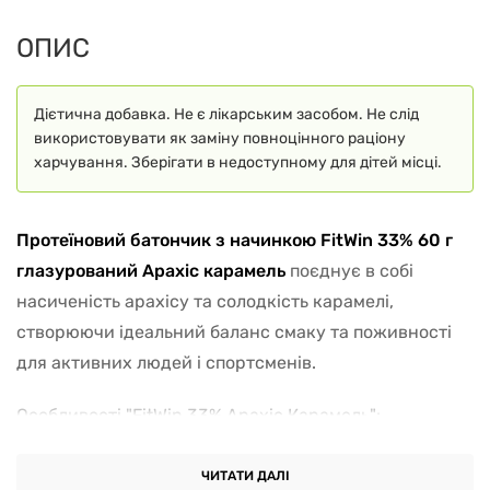
ОПИС
Дієтична добавка. Не є лікарським засобом. Не слід
використовувати як заміну повноцінного раціону
харчування. Зберігати в недоступному для дітей місці.
Протеїновий батончик з начинкою FitWin 33% 60 г
глазурований Арахіс карамель
поєднує в собі
насиченість арахісу та солодкість карамелі,
створюючи ідеальний баланс смаку та поживності
для активних людей і спортсменів.
Особливості "FitWin 33% Арахіс Карамель":
Вибух смаку:
Відчуйте, як кожен укус цього
ЧИТАТИ ДАЛІ