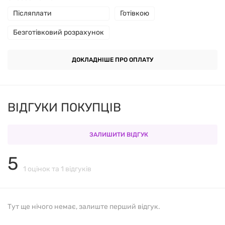
Приймати
по 2 капсули 2–3 рази на день, запиваючи
Післяплати
Готівкою
склянкою рідини (240 мл).
Безготівковий розрахунок
СКЛАД
ДОКЛАДНІШЕ ПРО ОПЛАТУ
Розмір порції 2 капсули
ВІДГУКИ ПОКУПЦІВ
Кількість порцій в упаковці 90
ЗАЛИШИТИ ВІДГУК
5
Усього вуглеводів
1 оцінок та 1 відгуків
Клітковина
Тут ще нічого немає, залиште перший відгук.
Розчинна клітковина