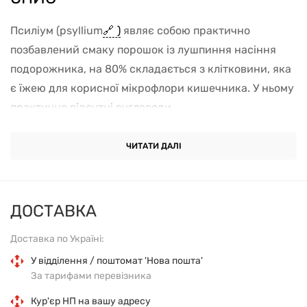
Псиліум (psyllium
)
являє собою практично
позбавлений смаку порошок із лушпиння насіння
подорожника, на 80% складається з клітковини, яка
є їжею для корисної мікрофлори кишечника. У ньому
практично відсутні вуглеводи.
Прийом лушпиння насіння подорожника і яблучного
ЧИТАТИ ДАЛІ
пектину - зручний спосіб підвищити кількість
споживаної харчової клітковини. У разі додавання в
рідину об'єм насіння може збільшитися в 50 разів.
ДОСТАВКА
Ця властивість відіграє важливу роль у підтримці
нормального травлення і здоров'я шлунково-
Доставка по Україні:
кишкового тракту.
У відділення / поштомат 'Нова пошта'
За тарифами перевізника
РЕКОМЕНДАЦІЇ
Кур'єр НП на вашу адресу