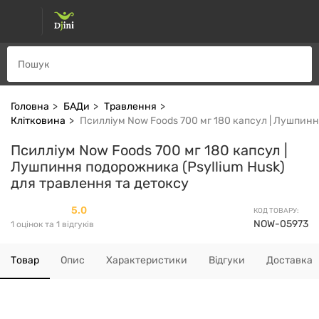
Головна
БАДи
Травлення
Клітковина
Псилліум Now Foods 700 мг 180 капсул | Лушпинн
Псилліум Now Foods 700 мг 180 капсул |
Лушпиння подорожника (Psyllium Husk)
для травлення та детоксу
5.0
КОД ТОВАРУ:
NOW-05973
1 оцінок та 1 відгуків
Товар
Опис
Характеристики
Відгуки
Доставка