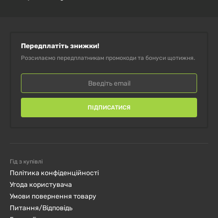
Добавку необхідно запити мінімум однією склянкою
рідини. У результаті прийому цієї добавки без
достатнього об'єму рідини препарат може
Передплатіть знижки!
застопоритися в стравоході. Даний препарат не слід
Розсилаємо передплатникам промокоди та бонуси щотижня.
приймати людям, які відчувають проблеми з
ковтанням.
Продукт може природним чином змінювати колір.
ПІДПИСАТИСЯ
Після відкриття упаковки зберігати в сухому і
прохолодному місці.
Гід з купівлі
Політика конфіденційності
Угода користувача
Умови повернення товару
Питання/Відповідь