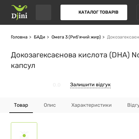
КАТАЛОГ ТОВАРІВ
Головна
БАДи
Омега 3 (Риб'ячий жир)
Докозагексаєно
Докозагексаєнова кислота (DHA) Nor
капсул
Залишити відгук
0.0
Товар
Опис
Характеристики
Відг