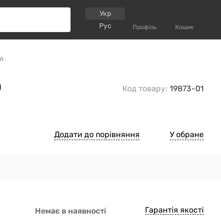
Укр
Рус
Профіль
Кошик
ул
0
Код товару:
19873-01
Додати до порівняння
У обране
Гарантія якості
Немає в наявності