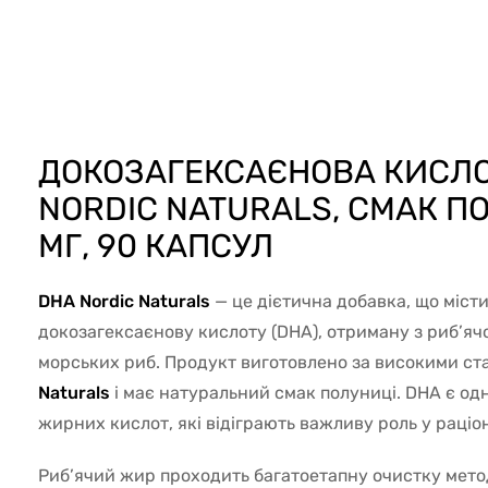
51986
ДОКОЗАГЕКСАЄНОВА КИСЛО
NORDIC NATURALS, СМАК ПО
МГ, 90 КАПСУЛ
DHA Nordic Naturals
— це дієтична добавка, що міст
докозагексаєнову кислоту (DHA), отриману з риб’я
морських риб. Продукт виготовлено за високими ст
Naturals
і має натуральний смак полуниці. DHA є од
жирних кислот, які відіграють важливу роль у раціо
Риб’ячий жир проходить багатоетапну очистку мет