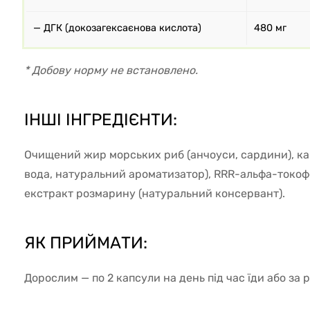
— ДГК (докозагексаєнова кислота)
480 мг
* Добову норму не встановлено.
ІНШІ ІНГРЕДІЄНТИ:
Очищений жир морських риб (анчоуси, сардини), кап
вода, натуральний ароматизатор), RRR-альфа-токоф
екстракт розмарину (натуральний консервант).
ЯК ПРИЙМАТИ:
Дорослим — по 2 капсули на день під час їди або за 