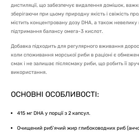
дистиляції, що забезпечує видалення домішок, важки
зберігаючи при цьому природну якість і свіжість пр
містить концентровану дозу DHA, а також невелику к
підтримання балансу омега-3 кислот.
Добавка підходить для регулярного вживання дорос
коли споживання морської риби в раціоні є обмеже
смак і не залишає післясмаку риби, що робить її зр
використання.
ОСНОВНІ ОСОБЛИВОСТІ:
415 мг DHA у порції з 2 капсул.
Очищений риб’ячий жир глибоководних риб (анчо