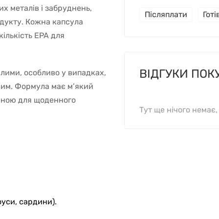
х металів і забруднень,
Післяплати
Гот
одукту. Кожна капсула
ількість EPA для
ВІДГУКИ ПОК
лими, особливо у випадках,
ним. Формула має м’який
учною для щоденного
Тут ще нічого немає
уси, сардини).