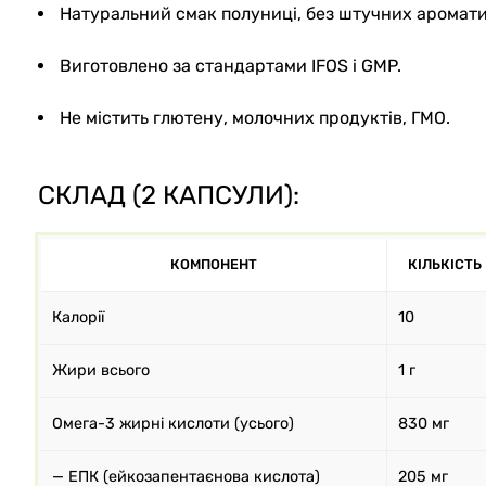
Натуральний смак полуниці, без штучних ароматиз
Виготовлено за стандартами IFOS і GMP.
Не містить глютену, молочних продуктів, ГМО.
СКЛАД (2 КАПСУЛИ):
КОМПОНЕНТ
КІЛЬКІСТЬ
Калорії
10
Жири всього
1 г
Омега-3 жирні кислоти (усього)
830 мг
— ЕПК (ейкозапентаєнова кислота)
205 мг