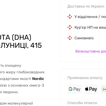
Доставка по Україні:
У відділення / п
Кур'єр НП на ва
ТА (DHA)
Самовивіз
ЛУНИЦІ, 415
Безкоштовна до
ить очищену
чого жиру глибоководних
Приймаємо оплату:
андартами якості
Nordic
нією з основних омега-3
ні людини.
Способи оплати:
одом молекулярної