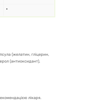
*
сула (желатин, гліцерин,
ерол (антиоксидант),
рекомендацією лікаря.