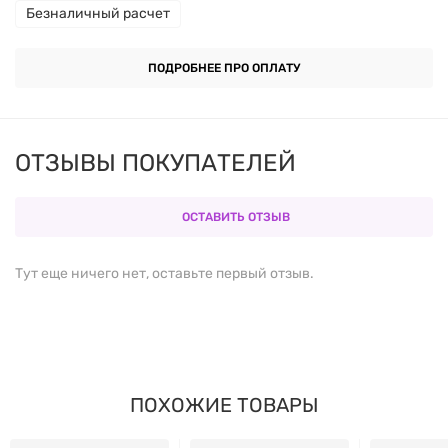
Безналичный расчет
Бифидобактерии бифидум
ПОДРОБНЕЕ ПРО ОПЛАТУ
Это бактерии, обитающие в толстой кишке. Они
облегчают такие недомогания, как метеоризм и
запор у людей с синдромом раздраженного
ОТЗЫВЫ ПОКУПАТЕЛЕЙ
кишечника. Они могут помочь в борьбе с
непереносимостью лактозы. Они поддерживают
ОСТАВИТЬ ОТЗЫВ
переваривание сахаров и усвоение
микроэлементов. Они поддерживают правильную
Тут еще ничего нет, оставьте первый отзыв.
работу кишечника и помогают бороться с
болезнетворными бактериями. Они поддерживают
систему защиты кишечника и правильное получение
энергии. Кроме того, они поддерживают правильный
режим работы кишечника.
ПОХОЖИЕ ТОВАРЫ