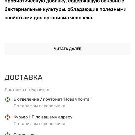
пробиотическую добавку, содержащую основные
бактериальные культуры, обладающие полезными
свойствами для организма человека.
• Поддерживает пищеварительную систему
ЧИТАТЬ ДАЛЕЕ
• Дополняет кишечную флору хорошими
бактериальными культурами
ДОСТАВКА
• Поддерживает пищеварение
Доставка по Украине:
• Может помочь при проблемах с желудком
В отделение / почтомат 'Новая почта'
По тарифам перевозчика
• Поддерживает иммунную систему
Курьер НП по вашему адресу
По тарифам перевозчика
• Увеличивает усвоение питательных веществ
Самовывоз