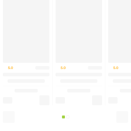
Лактобациллы параказеи
Находится на слизистой оболочке рта. Укрепляет
кишечную бактериальную флору. Он поддерживает
иммунную систему и может помочь бороться с
инфекциями.
5.0
5.0
5.0
Бифидобактерии длинные
Это происходит в желудочно-кишечном тракте. Это
может предотвратить рост вредных бактерий.
Обеспечивает правильное функционирование
пищеварительной системы. Уменьшает симптомы
непереносимости лактозы. Поддерживает