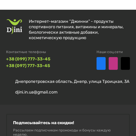
правильный баланс кишечной флоры. Обладает
противовоспалительными свойствами и защищает
Интернет-магазин “Джинни” - продукты
организм от вредных веществ.
спортивного питания, витамины и минералы,
биологически активные добавки,
косметическую продукцию
Haya Labs 10 Billion Acidophilus & Bifidus Probiotic
Контактные телефоны
Наши соц.сети
+38 (099) 777-33-45
Complex 30 капсул. продукт, поддерживающий
+38 (097) 777-33-45
работу пищеварительной системы. Состояние
кишечной микрофлоры может быть нарушено из-за
Днепропетровская область, Днепр, улица Троицкая, 3А
пищевых расстройств, неправильного питания,
djini.in.ua@gmail.com
чрезмерного употребления алкоголя или
антибиотикотерапии.
Подписывайтесь на скидки!
Рассылаем подписчикам промокоды и бонусы каждую
Рекомендации по применению:
неделю.