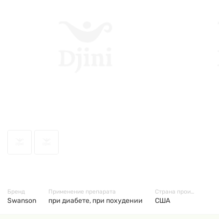
44613
Бренд
Применение препарата
Страна производитель
Swanson
при диабете, при похудении
США