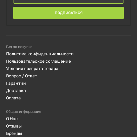
использования в кулинарии и как заменитель
сахара, обеспечивая мягкий сладкий вкус без
ПОДПИСАТЬСЯ
негативных последствий для здоровья.
Заказывайте уже сейчас, чтобы получить быструю
доставку и начать наслаждаться пользой трегалозы
Гид по покупке
для вашего здоровья!
Политика конфиденциальности
Пользовательское соглашение
Условия возврата товара
Вопрос / Ответ
Гарантии
Доставка
Оплата
Общая информация
О Нас
Отзывы
Бренды