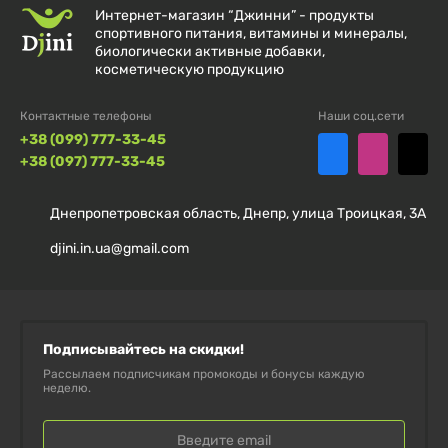
О БРЕНДЕ SWANSON:
Интернет-магазин “Джинни” - продукты
спортивного питания, витамины и минералы,
биологически активные добавки,
Swanson Health Products
— американская компания,
косметическую продукцию
основанная в 1969 году, специализирующаяся на
Контактные телефоны
Наши соц.сети
производстве высококачественных диетических
+38 (099) 777-33-45
добавок. Продукция Swanson соответствует
+38 (097) 777-33-45
международным стандартам качества и пользуется
доверием потребителей по всему миру.
Днепропетровская область, Днепр, улица Троицкая, 3А
djini.in.ua@gmail.com
ПОЧЕМУ СЛЕДУЕТ ВЫБРАТЬ ЭТОТ
ПРОДУКТ?
100% Чистая Трегалоза от Swanson — это
Подписывайтесь на скидки!
Рассылаем подписчикам промокоды и бонусы каждую
натуральный подсластитель с низким
неделю.
гликемическим индексом, не вызывающий резких
скачков уровня глюкозы в крови. Она подходит для