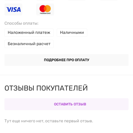
Поддержка иммунитета:
помогает организму
адаптироваться к физическим и эмоциональным
Способы оплаты:
нагрузкам.
Наложенный платеж
Наличными
Поддержка функций надпочечников:
улучшает
Безналичный расчет
выносливость и общий тонус организма.
ПОДРОБНЕЕ ПРО ОПЛАТУ
РЕКОМЕНДАЦИИ ПО
ПРИМЕНЕНИЮ:
ОТЗЫВЫ ПОКУПАТЕЛЕЙ
Принимать по
1 капсуле 1-2 раза в день
во время
еды или по рекомендации врача. Рекомендуемый
ОСТАВИТЬ ОТЗЫВ
курс — 8 недель с перерывом при необходимости.
Тут еще ничего нет, оставьте первый отзыв.
СОСТАВ (НА 1 КАПСУЛУ):