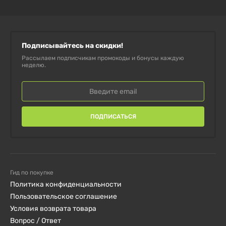
Купить
7-Keto DHEA 100 мг Jarrow Formulas
(90
капсул) можно только в интернет-магазине
Djini
.
Подписывайтесь на скидки!
ПРЕИМУЩЕСТВА ПОКУПКИ В
Рассылаем подписчикам промокоды и бонусы каждую
НАШЕМ МАГАЗИНЕ:
неделю.
Оригинальная сертифицированная продукция по
официальной поставке.
ПОДПИСАТЬСЯ
Быстрая доставка по Украине, скидки и
профессиональная поддержка.
Гарантия качества, актуальные сроки годности,
Гид по покупке
Политика конфиденциальности
безопасная упаковка.
Пользовательское соглашение
Условия возврата товара
Заказывайте сейчас
и активизируйте обмен
Вопрос / Ответ