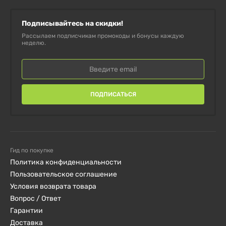
бета-ацетат)
Подписывайтесь на скидки!
Рассылаем подписчикам промокоды и бонусы каждую
** Суточная норма не определена.
неделю.
Дополнительные ингредиенты:
целлюлоза, желатин
ПОДПИСАТЬСЯ
(капсула), стеарат магния, диоксид титана
(краситель).
Не содержит:
глютена, ингредиентов,
Гид по покупке
изготовленных из дрожжей, пшеницы, сои,
Политика конфиденциальности
молочных продуктов, искусственных
Пользовательское соглашение
Условия возврата товара
ароматизаторов, консервантов.
Вопрос / Ответ
Гарантии
Предупреждение
Доставка