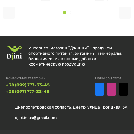
Рекомендации по применению
Взрослым принимать по 1 капсуле 2–3 раза в день.
Интернет-магазин “Джинни” - продукты
Состав
спортивного питания, витамины и минералы,
биологически активные добавки,
Размер порции:
косметическую продукцию
1 капсула
Контактные телефоны
Наши соц.сети
Порций в упаковке:
60
+38 (099) 777-33-45
+38 (097) 777-33-45
% от
Количество
суточной
в 1 капсуле
Днепропетровская область, Днепр, улица Троицкая, 3А
нормы
djini.in.ua@gmail.com
7-Keto® (7-оксо-
дегидроэпиандростерон-3-
25 мг
**