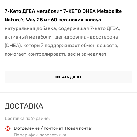
7-Кето ДГЕА метаболит 7-KETO DHEA Metabolite
Nature's Way 25 мг 60 веганских капсул
—
натуральная добавка, содержащая 7-кето ДГЭА,
активный метаболит дегидроэпиандростерона
(DHEA), который поддерживает обмен веществ,
помогает контролировать вес и замедляет
возрастные изменения в организме.
7-Кето DHEA
— это естественное производное
ЧИТАТЬ ДАЛЕЕ
гормона DHEA, который вырабатывается
надпочечниками, но с возрастом его уровень
снижается. В отличие от обычного DHEA, 7-Кето не
ДОСТАВКА
превращается в эстрогены или тестостерон, а
Доставка по Украине:
работает через другие механизмы, влияя на
скорость метаболизма.
В отделение / почтомат 'Новая почта'
По тарифам перевозчика