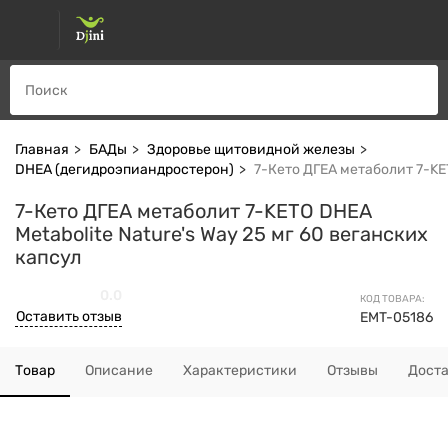
Главная
БАДы
Здоровье щитовидной железы
DHEA (дегидроэпиандростерон)
7-Кето ДГЕА метаболит 7-KET
7-Кето ДГЕА метаболит 7-KETO DHEA
Metabolite Nature's Way 25 мг 60 веганских
капсул
0.0
КОД ТОВАРА:
Оставить отзыв
EMT-05186
Товар
Описание
Характеристики
Отзывы
Дост