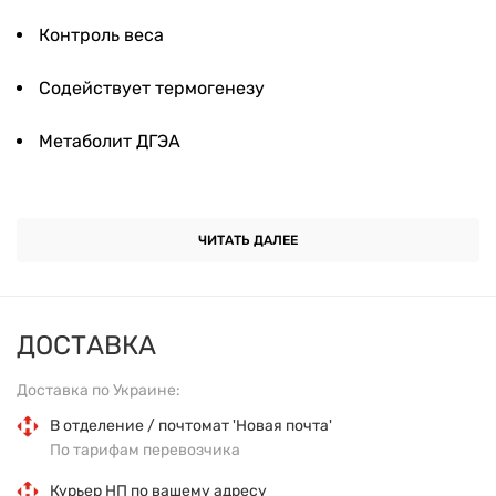
Контроль веса
Содействует термогенезу
Метаболит ДГЭА
Не содержит ГМО
ЧИТАТЬ ДАЛЕЕ
Пищевая добавка
Вегетарианский/веганский продукт
ДОСТАВКА
Поддерживает общее состояние здоровья
Доставка по Украине:
Семейное предприятие, основанное в 1968 году
В отделение / почтомат 'Новая почта'
По тарифам перевозчика
Соответствие стандарту качества GMP
Курьер НП по вашему адресу