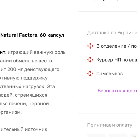
Доставка по Украине
Natural Factors, 60 капсул
В отделение / по
нт
, играющий важную роль
Курьер НП по ва
жании обмена веществ.
ит 200 мг действующего
Самовывоз
ективную поддержку
твенных нагрузок. Эта
Бесплатная дос
людей, стремящихся
вье печени, нервной
организм.
Принимаем оплату:
нительный источник