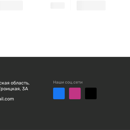
Наши соц.сети
кая область,
Троицкая, 3А
ail.com