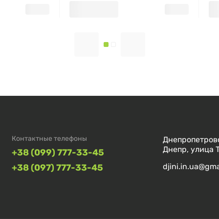
Контактные телефоны
Днепропетровс
Днепр, улица 
+38 (099) 777-33-45
djini.in.ua@gm
+38 (097) 777-33-45