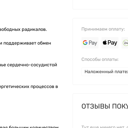
Принимаем оплату:
вободных радикалов.
 и поддерживает обмен
Способы оплаты:
вье сердечно-сосудистой
Наложенный плат
ергетических процессов в
ОТЗЫВЫ ПОК
Тут еще ничего нет, 
пивая большим количеством