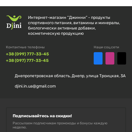
Витаминный комплекс
Интернет-магазин “Джинни” - продукты
витамин C
- незаменимый антиоксидант, который
спортивного питания, витамины и минералы,
биологически активные добавки,
помогает восстанавливать соединительные ткани
косметическую продукцию
и способствует выработкеколлагена;
Контактные телефоны
Наши соц.сети
витамин В5
- обладает противовоспалительными и
+38 (099) 777-33-45
+38 (097) 777-33-45
увлажняющими свойствами, для более гладкой и
сияющей кожи;
Днепропетровская область, Днепр, улица Троицкая, 3А
витамин F и незаменимые жирные кислоты
djini.in.ua@gmail.com
(омега-6 и омега-3)
- контролируют влажность,
устраняют сухость и экзему,способствуют
заживлению;
Подписывайтесь на скидки!
витамин Е
-лучший антиоксидант источниканти-
Рассылаем подписчикам промокоды и бонусы каждую
неделю.
свободныхрадикалов;