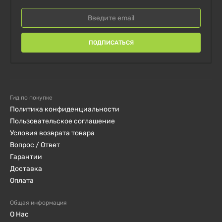
витамин А
- стимулирует клеточный метаболизм,
успокаиваеткожу, способствует разглаживанию
ПОДПИСАТЬСЯ
морщин.
ПРЕДУПРЕЖДЕНИЕ
Гид по покупке
Только для наружного применения. Хранить в
Политика конфиденциальности
недоступном для детей месте. Избегать контакта с
Пользовательское соглашение
глазами и слизистыми оболочками.
Условия возврата товара
Вопрос / Ответ
Гарантии
Доставка
Оплата
Общая информация
О Нас