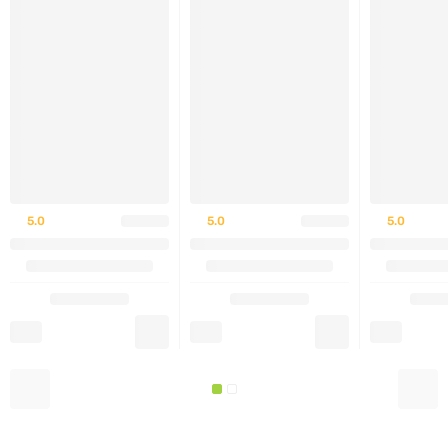
https://djini.com.ua
а такжепозвонив по одному из номеров:
+380667889980или+380687889980
(Viber/Telegram)
5.0
5.0
5.0
СОСТАВ
протеум 89+ - э
ксклюзивная молекула от
MartiDerm® с протеогликанами нового поколения,
которая защищает кожу от воздействия
ультрафиолетовых лучей, для упругой, нежной
кожи;