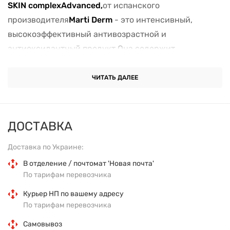
SKIN complexAdvanced,
от испанского
производителя
Marti Derm
- это интенсивный,
высокоэффективный антивозрастной и
антиоксидантный продукт.Она содержит
уникальную комбинацию ингредиентов, которые
проникают вглубокие слои кожи, улучшая
ЧИТАТЬ ДАЛЕЕ
эластичность и упругость.
Основное действующее средство,
Proteum
ДОСТАВКА
89+
,состоит из протеогликанынового поколения,
эксклюзивно разработанныхдля MartiDerm®, и
Доставка по Украине:
богатого витаминногокомплекса (витамины C, E, F, A
В отделение / почтомат 'Новая почта'
и B5).Эта комбинация в 2 разаповышаетпоглощение
По тарифам перевозчика
витамина С, увеличивая его антиоксидантный
Курьер НП по вашему адресу
потенциал, мгновенно осветляя кожу и сохраняя ее
По тарифам перевозчика
в течение всего дня, благодаря своему длительному
Самовывоз