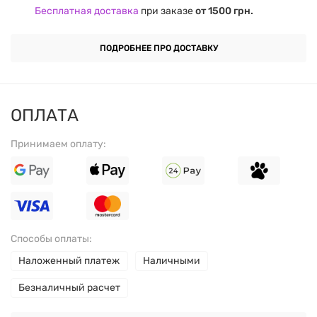
Бесплатная доставка
при заказе
от 1500 грн.
ВРЕМЯ ОБРАБОТКИ – ОТ 15 ДО 30
СЕКУНД
ПОДРОБНЕЕ ПРО ДОСТАВКУ
СОСТАВ
ОПЛАТА
ИЗОПРОПИЛОВЫЙ СПИРТ75%,
Принимаем оплату:
ВОДА ОЧИЩЕННАЯ 22,95%,
ГЛИЦЕРИН 1%, АРОМАТИЗАТОР 1%,
МАСЛО ЧАЙНОГО ДЕРЕВА 0,05%
Способы оплаты:
ПРЕДУПРЕЖДЕНИЕ
Наложенный платеж
Наличными
Только для наружного применения
Безналичный расчет