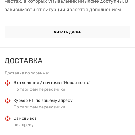
местах, в которых умывальник имылоне доступны. В
зависимости от ситуации является дополнением
или альтернативой мытью рук смыломи водой.
Обладает антимикробной активностью в отношении
ЧИТАТЬ ДАЛЕЕ
грамположительных и грамотрицательных бактерий,
вирусов (острые респираторные вирусные
инфекции, герпес, полиомиелит, гепатиты всех
ДОСТАВКА
видов, включая гепатиты А, В и С, ВИЧ-инфекция,
Доставка по Украине:
аденовирус и пр.), грибов рода Кандида,
Трихофитон. В производстве использован
В отделение / почтомат 'Новая почта'
По тарифам перевозчика
изопропиловый спирт высокой степени очистки,
фармакопейного качества - не обладающего кожно-
Курьер НП по вашему адресу
По тарифам перевозчика
резорбтивным и сенсибилизирующим действием.
Самовывоз
по адресу
РЕКОМЕНДАЦИИ ПО ПРИМЕНЕНИЮ