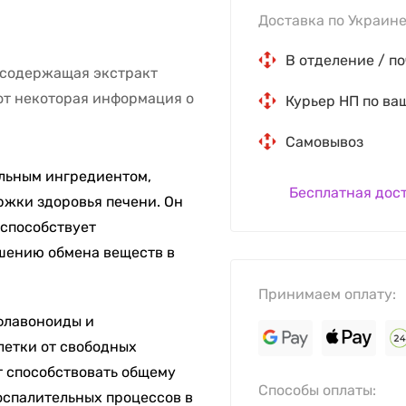
Доставка по Украине
В отделение / по
, содержащая экстракт
Вот некоторая информация о
Курьер НП по ва
Самовывоз
льным ингредиентом,
Бесплатная дос
ржки здоровья печени. Он
 способствует
шению обмена веществ в
Принимаем оплату:
флавоноиды и
летки от свободных
т способствовать общему
Способы оплаты:
спалительных процессов в