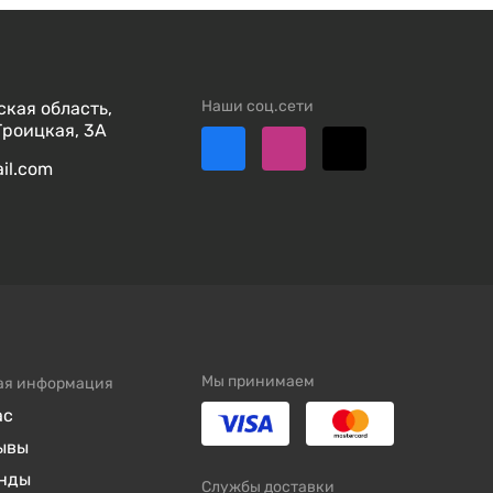
Наши соц.сети
кая область,
Троицкая, 3А
ail.com
Мы принимаем
ая информация
ас
ывы
нды
Службы доставки