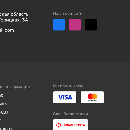
Наши соц.сети
кая область,
Троицкая, 3А
ail.com
Мы принимаем
ая информация
ас
ывы
нды
Службы доставки
г
такты