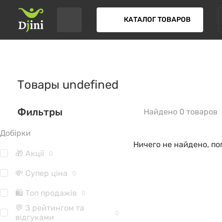
КАТАЛОГ ТОВАРОВ
Товары undefined
Фильтры
Найдено 0 товаров
Добірки
Ничего не найдено, п
🎁 Акції
0
💸 Супер ціна
0
🛍 Топ продажів
0
💬 З рейтингом та
0
відгуками