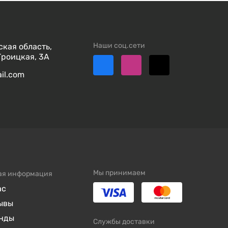
Наши соц.сети
кая область,
Троицкая, 3А
ail.com
Мы принимаем
ая информация
ас
ывы
нды
Службы доставки