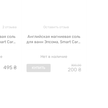
2 отзыва
Оставить отзыв
вая соль
Английская магниевая соль
art Care,
для ванн Эпсома, Smart Care,
1000 г
ие
Нет в наличие
300
,
00
495
₴
КУПИТЬ
200
₴