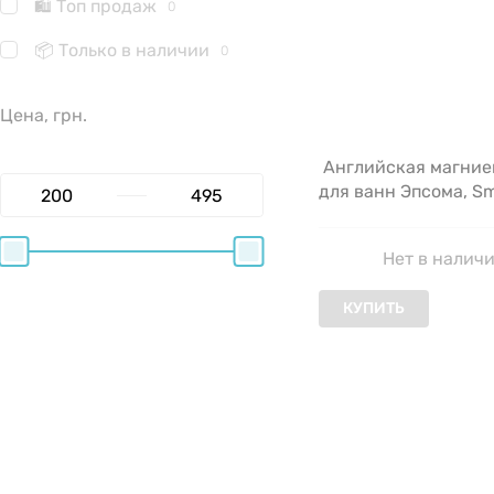
🛍 Топ продаж
0
📦 Только в наличии
0
Цена, грн.
Английская магние
для ванн Эпсома, Sm
2000 г
Нет в налич
КУПИТЬ