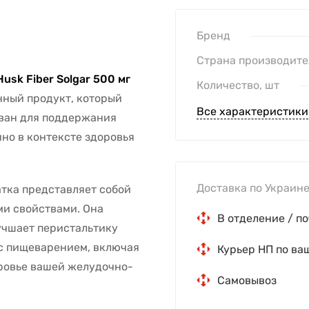
Бренд
Страна производите
usk Fiber Solgar 500 мг
Количество, шт
нный продукт, который
Все характеристики
ован для поддержания
но в контексте здоровья
Доставка по Украине
тка представляет собой
ми свойствами. Она
В отделение / по
учшает перистальтику
с пищеварением, включая
Курьер НП по ва
оровье вашей желудочно-
Самовывоз