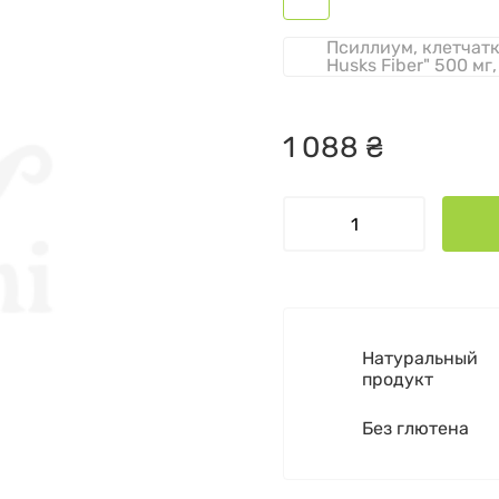
Псиллиум, клетчатк
Husks Fiber" 500 мг,
1
088
₴
Натуральный
продукт
Без глютена