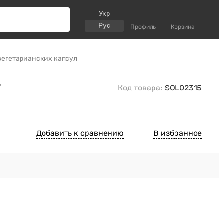
Укр
Рус
Профиль
Корзина
 вегетарианских капсул
г
Код товара:
SOL02315
Добавить к сравнению
В избранное