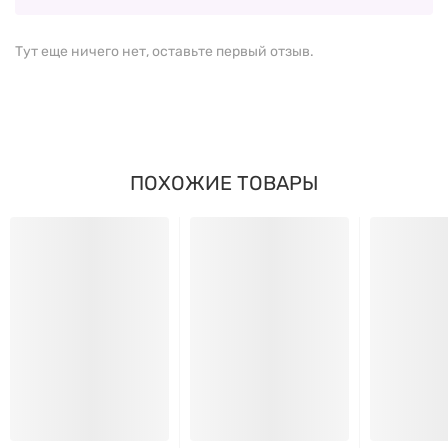
Пищевые волокна – 2 г (7%*)
Тут еще ничего нет, оставьте первый отзыв.
Кальций (как двухосновный фосфат кальция и
естественно имеющийся) – 68 мг (5%*)
Экстракт лиственницы (Western Larch Tree Extract)
– 2 г, стандартизированный до 85%
ПОХОЖИЕ ТОВАРЫ
арабиногалактанов, обеспечивающий 1,7 г
арабиногалактанов
*% от суточной нормы рассчитано на основе диеты
2000 ккал.
ДРУГИЕ ИНГРЕДИЕНТЫ:
Двухосновный фосфат кальция