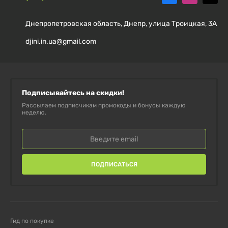
Является источником растворимой клетчатки
Днепропетровская область, Днепр, улица Троицкая, 3А
Без искусственных красителей и ароматизаторов
djini.in.ua@gmail.com
Может быть дополнительным источником кальция
Подходит для ежедневного применения
Подписывайтесь на скидки!
Рассылаем подписчикам промокоды и бонусы каждую
КАК ИСПОЛЬЗОВАТЬ:
неделю.
Принимать по 1-2 таблетки ежедневно. Запивать
достаточным количеством воды. Не превышать
рекомендуемую суточную норму.
ПОДПИСАТЬСЯ
ПРОТИВОПОКАЗАНИЯ:
Гид по покупке
Индивидуальная чувствительность к