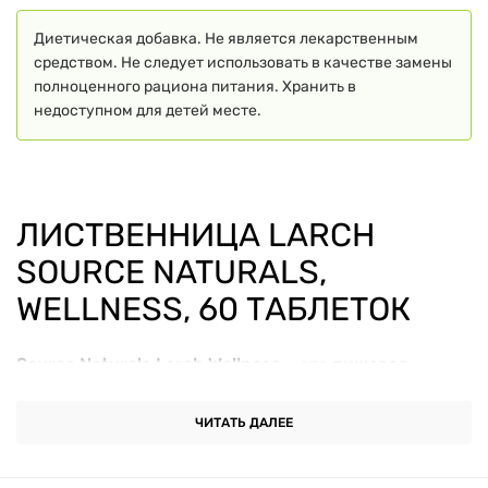
Диетическая добавка. Не является лекарственным
средством. Не следует использовать в качестве замены
полноценного рациона питания. Хранить в
недоступном для детей месте.
ЛИСТВЕННИЦА LARCH
SOURCE NATURALS,
WELLNESS, 60 ТАБЛЕТОК
Source Naturals Larch Wellness
– это
пищевая
добавка
, содержащая экстракт лиственницы,
стандартизированный до 85% арабиногалактанов.
ЧИТАТЬ ДАЛЕЕ
Это натуральное вещество относится к сложным
углеводам (растворимым пищевым волокнам),