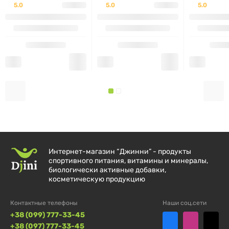
5.0
5.0
5.0
Стеариновая кислота
Гидроксипропилцеллюлоза
Модифицированная целлюлозная камедь
Диоксид кремния
Магния стеарат
ПРЕИМУЩЕСТВА ПРОДУКТА:
Интернет-магазин “Джинни” - продукты
спортивного питания, витамины и минералы,
биологически активные добавки,
Содержит стандартизированный экстракт
косметическую продукцию
лиственницы с высоким содержанием
Контактные телефоны
Наши соц.сети
арабиногалактанов
+38 (099) 777-33-45
+38 (097) 777-33-45