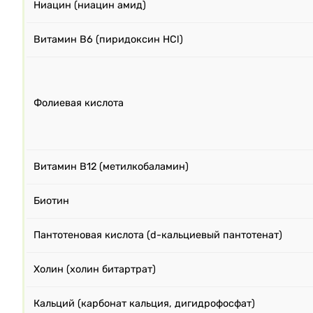
Ниацин (ниацин амид)
Витамин B6 (пиридоксин HCl)
Фолиевая кислота
Витамин B12 (метилкобаламин)
Биотин
Пантотеновая кислота (d-кальциевый пантотенат)
Холин (холин битартрат)
Кальций (карбонат кальция, дигидрофосфат)