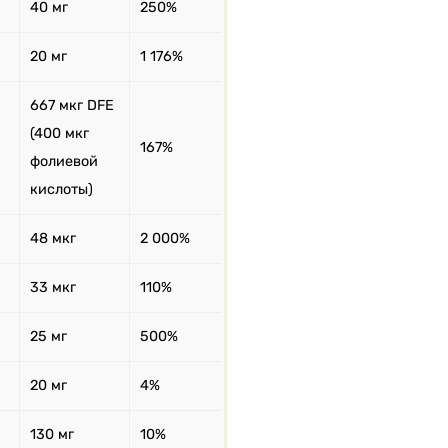
40 мг
250%
20 мг
1 176%
667 мкг DFE
(400 мкг
167%
фолиевой
кислоты)
48 мкг
2 000%
33 мкг
110%
25 мг
500%
20 мг
4%
130 мг
10%