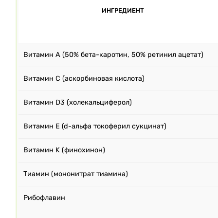
ИНГРЕДИЕНТ
Витамин A (50% бета-каротин, 50% ретинил ацетат)
Витамин C (аскорбиновая кислота)
Витамин D3 (холекальциферол)
Витамин E (d-альфа токоферил сукцинат)
Витамин K (финохинон)
Тиамин (мононитрат тиамина)
Рибофлавин