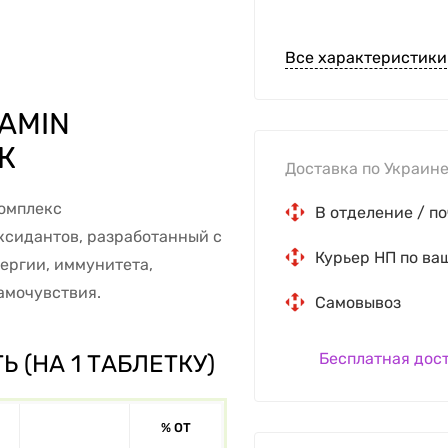
Все характеристики
TAMIN
К
Доставка по Украине
комплекс
В отделение / по
ксидантов, разработанный с
Курьер НП по ва
ергии, иммунитета,
амочувствия.
Самовывоз
Бесплатная дос
 (НА 1 ТАБЛЕТКУ)
% ОТ