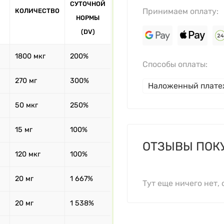
СУТОЧНОЙ
Принимаем оплату:
КОЛИЧЕСТВО
НОРМЫ
(DV)
1800 мкг
200%
Способы оплаты:
270 мг
300%
Наложенный плат
50 мкг
250%
15 мг
100%
ОТЗЫВЫ ПОК
120 мкг
100%
20 мг
1 667%
Тут еще ничего нет, 
20 мг
1 538%