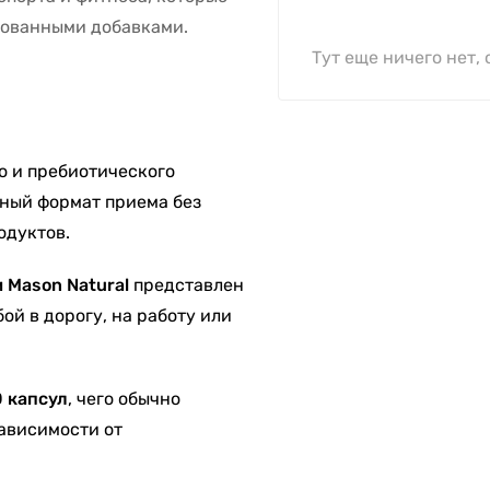
рованными добавками.
Тут еще ничего нет, 
о и пребиотического
бный формат приема без
одуктов.
 Mason Natural
представлен
бой в дорогу, на работу или
 капсул
, чего обычно
зависимости от