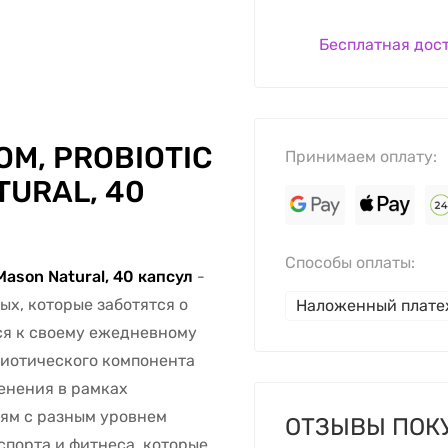
Бесплатная дос
М, PROBIOTIC
Принимаем оплату:
TURAL, 40
Способы оплаты:
Mason Natural, 40 капсул
-
ых, которые заботятся о
Наложенный плат
ся к своему ежедневному
биотического компонента
енения в рамках
дям с разным уровнем
ОТЗЫВЫ ПОК
спорта и фитнеса, которые