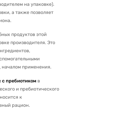
водителем на упаковке).
вки, а также позволяет
иона.
бных продуктов этой
овке производителя. Это
ингредиентов,
вспомогательными
 началом применения.
 с пребиотиком
в
еского и пребиотического
носится к
вный рацион.