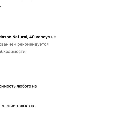
.
Mason Natural, 40 капсул
не
зованием рекомендуется
обходимости,
симость любого из
енение только по