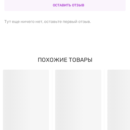
производителем без уведомления.
ОСТАВИТЬ ОТЗЫВ
10 млрд КОЕ
пробиотических культур в каждой
Тут еще ничего нет, оставьте первый отзыв.
капсуле
Vegan Fem Dophilus
– полностью вегетарианская
формула
ПОХОЖИЕ ТОВАРЫ
Без глютена, молочных компонентов и ГМО
Удобная фасовка – 30 капсул для ежедневного
использования
Современная технология производства от
Jarrow
Formulas
Подходит для лиц, придерживающихся
растительной диеты