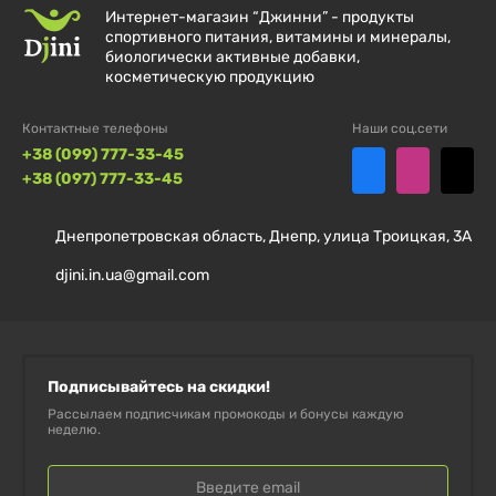
Как использовать
Интернет-магазин “Джинни” - продукты
спортивного питания, витамины и минералы,
Нанести небольшое количество сыворотки на сухую
биологически активные добавки,
чистую кожу или локально на проблемные участки.
косметическую продукцию
Избегайте области вокруг глаз. Используйте утром и
Контактные телефоны
Наши соц.сети
вечером перед нанесением крема.
+38 (099) 777-33-45
+38 (097) 777-33-45
Рекомендации
Подходит для борьбы с прыщами, комедонами,
Днепропетровская область, Днепр, улица Троицкая, 3А
постакне и пигментацией. Подходит для ухода за
djini.in.ua@gmail.com
кожей подростков и взрослых.
Оговорки
Может содержать активные компоненты,
Подписывайтесь на скидки!
вызывающие индивидуальную чувствительность.
Рассылаем подписчикам промокоды и бонусы каждую
Перед использованием протестировать на
неделю.
небольшом участке кожи.