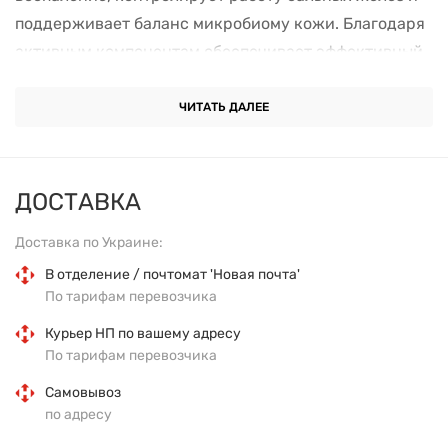
поддерживает баланс микробиому кожи. Благодаря
активным компонентам обеспечивает эффективный
уход за проблемной кожей, подверженной акне.
ЧИТАТЬ ДАЛЕЕ
Преимущества сыворотки
Ускоряет заживление ран и микроповреждений
ДОСТАВКА
Уменьшает воспаление, подсушивает сыпь
Доставка по Украине:
В отделение / почтомат 'Новая почта'
Регулирует выработку себума, уменьшает
По тарифам перевозчика
жирный блеск
Курьер НП по вашему адресу
По тарифам перевозчика
Предотвращает появление черных точек, папул и
пустул
Самовывоз
по адресу
Сдерживает рост бактерий, провоцирующих акне