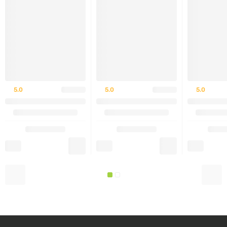
Почему следует выбрать
Натуральный состав
Запатентованные европейские экстракты
5.0
5.0
5.0
Высокоэффективные антисептические
компоненты
Поддержка микробиому кожи
Не содержит
Продукты нефтехимии, талька, парабенов,
силиконов, фталатов, синтетических
ароматизаторов и красителей.