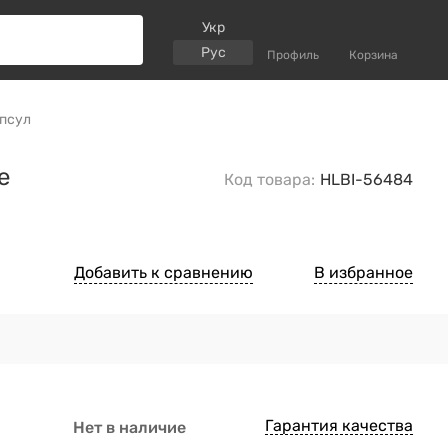
Укр
Рус
Профиль
Корзина
апсул
e
Код товара:
HLBI-56484
Добавить к сравнению
В избранное
Гарантия качества
Нет в наличие