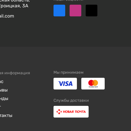
Троицкая, 3А
ail.com
Мы принимаем
ая информация
ас
ывы
нды
Службы доставки
г
такты