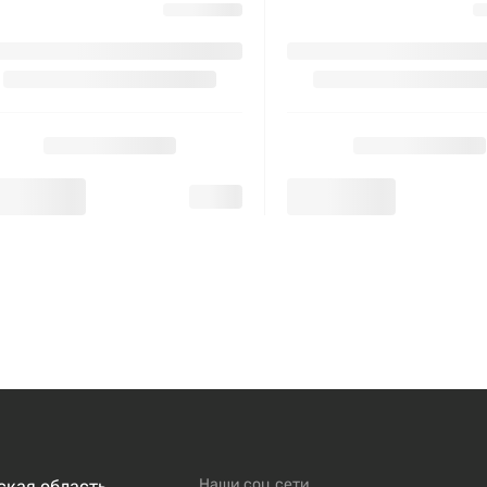
Наши соц.сети
кая область,