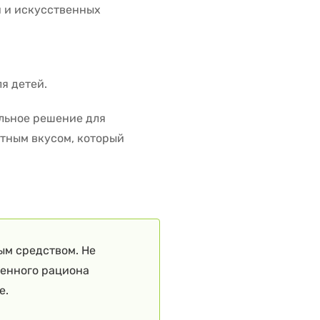
и и искусственных
я детей.
альное решение для
ятным вкусом, который
ым средством. Не
ценного рациона
е.