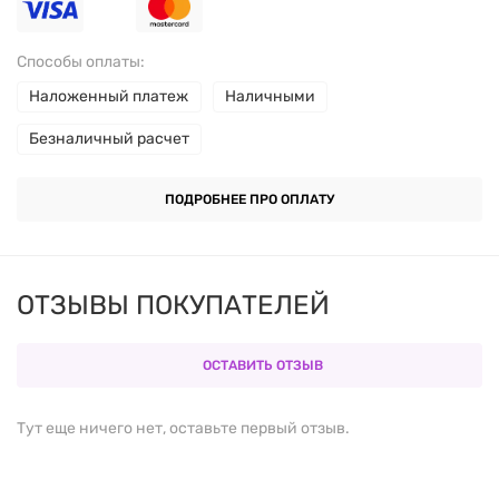
капуста, спаржа,
брюссельская капуста,
Способы оплаты:
огурец, тыква
Наложенный платеж
Наличными
Безналичный расчет
Другие ингредиенты
ПОДРОБНЕЕ ПРО ОПЛАТУ
Растительная капсула (гипромеллоза)
Кремный диоксид (силика)
ОТЗЫВЫ ПОКУПАТЕЛЕЙ
Преимущества продукта
ОСТАВИТЬ ОТЗЫВ
Натуральная смесь из 12 видов овощей
Тут еще ничего нет, оставьте первый отзыв.
Удобная форма капсул для ежедневного
употребления