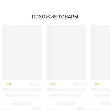
Поддерживает иммунитет и общий тонус
организма
ПОХОЖИЕ ТОВАРЫ
Без искусственных красителей и консервантов
Подходит для вегетарианцев
Как использовать
Взрослым и детям от 12 лет принимать по 2 капсулы
ежедневно во время еды с водой.
Противопоказания
5.0
5.0
5.0
Индивидуальная непереносимость компонентов
Беременность и лактация — консультация врача