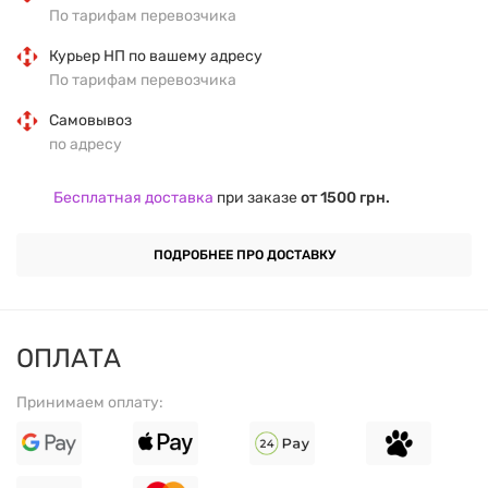
По тарифам перевозчика
Количество: 60 капсул
Курьер НП по вашему адресу
По тарифам перевозчика
Без ГМО, без глютена
Самовывоз
Состав
по адресу
Бесплатная доставка
при заказе
от 1500 грн.
КОЛИЧЕСТВО
ВЕЩЕСТВО
НАЗНАЧЕНИЕ
НА ПОРЦИЮ
ПОДРОБНЕЕ ПРО ДОСТАВКУ
Порошковая смесь
овощей (Garden
Veggies™ Powder
ОПЛАТА
Blend): брокколи,
Растительная
Принимаем оплату:
шпинат, морковь,
смесь для
900 мг
свекла, горох, томат,
поддержания
капуста, цветная
здоровья