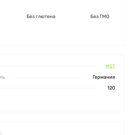
Без глютена
Без ГМО
MST
ль
Германия
120
: