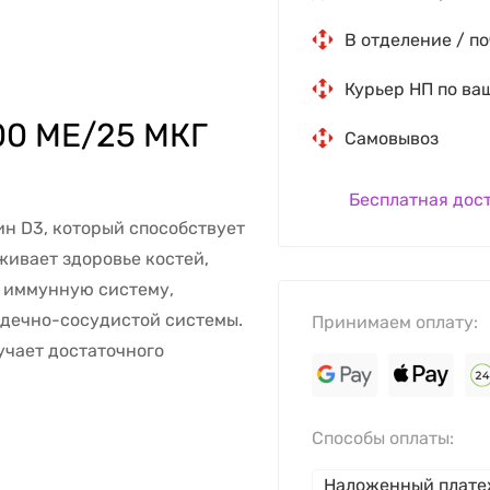
В отделение / по
Курьер НП по ва
00 МЕ/25 МКГ
Самовывоз
Бесплатная дос
ин D3, который способствует
живает здоровье костей,
ь иммунную систему,
рдечно-сосудистой системы.
Принимаем оплату:
лучает достаточного
Способы оплаты:
Наложенный плат