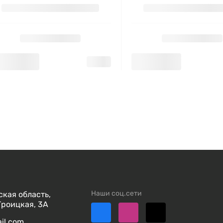
Наши соц.сети
кая область,
Троицкая, 3А
ail.com