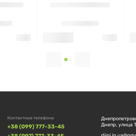
Контактные телефоны
Днепропетровс
Днепр, улица 
+38 (099) 777-33-45
djini.in.ua@gm