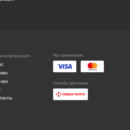
Мы принимаем
ая информация
ас
ывы
нды
Службы доставки
г
такты