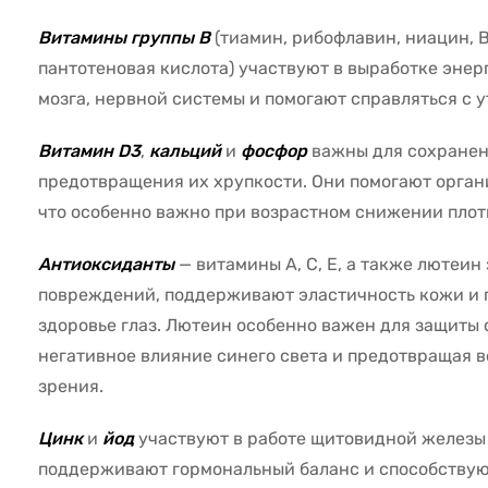
Витамины группы B
(тиамин, рибофлавин, ниацин, B6
пантотеновая кислота) участвуют в выработке эне
мозга, нервной системы и помогают справляться с 
Витамин D3
,
кальций
и
фосфор
важны для сохранен
предотвращения их хрупкости. Они помогают орган
что особенно важно при возрастном снижении плот
Антиоксиданты
— витамины A, C, E, а также лютеи
повреждений, поддерживают эластичность кожи и 
здоровье глаз. Лютеин особенно важен для защиты 
негативное влияние синего света и предотвращая 
зрения.
Цинк
и
йод
участвуют в работе щитовидной железы
поддерживают гормональный баланс и способствуют