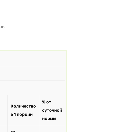
нь.
% от
Количество
суточной
в 1 порции
нормы