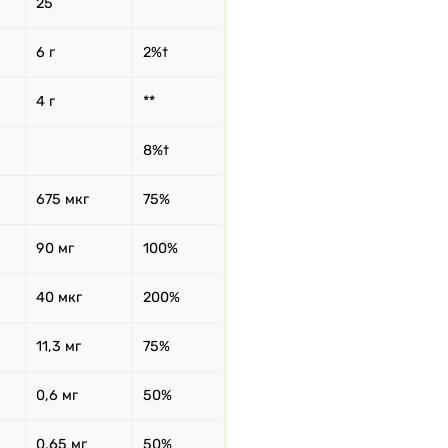
25
6 г
2%†
4 г
**
8%†
675 мкг
75%
90 мг
100%
40 мкг
200%
11,3 мг
75%
0,6 мг
50%
0,65 мг
50%