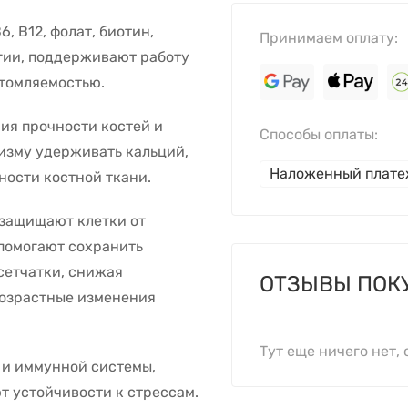
, B12, фолат, биотин,
Принимаем оплату:
ргии, поддерживают работу
утомляемостью.
ия прочности костей и
Способы оплаты:
изму удерживать кальций,
Наложенный плат
ности костной ткани.
н защищают клетки от
помогают сохранить
сетчатки, снижая
ОТЗЫВЫ ПОК
возрастные изменения
Тут еще ничего нет, 
 и иммунной системы,
 устойчивости к стрессам.