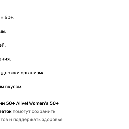
н 50+.
мы.
ей.
ения.
оддержки организма.
м вкусом.
н 50+ Alive! Women's 50+
леток
помогут сохранить
нтов и поддержать здоровье