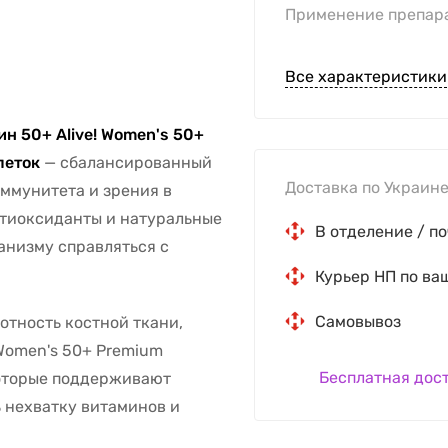
Применение препар
Все характеристики
н 50+ Alive! Women's 50+
блеток
— сбалансированный
Доставка по Украине
иммунитета и зрения в
нтиоксиданты и натуральные
В отделение / по
анизму справляться с
Курьер НП по ва
Самовывоз
отность костной ткани,
 Women's 50+ Premium
Бесплатная дос
которые поддерживают
 нехватку витаминов и