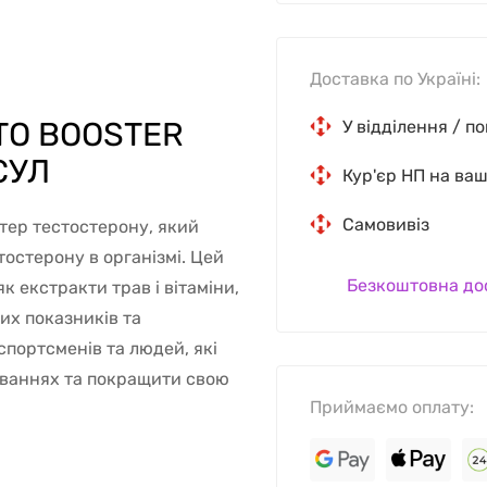
Доставка по Україні:
TO BOOSTER
У відділення / п
СУЛ
Кур'єр НП на ва
Самовивіз
стер тестостерону, який
остерону в організмі. Цей
Безкоштовна до
к екстракти трав і вітаміни,
их показників та
спортсменів та людей, які
уваннях та покращити свою
Приймаємо оплату: