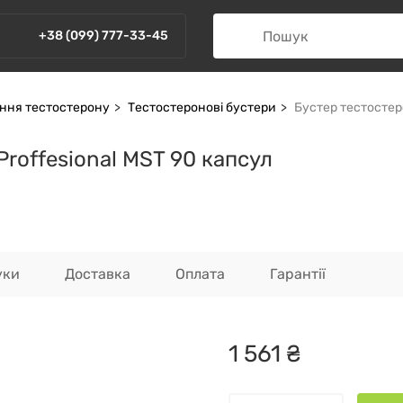
+38 (099) 777-33-45
ення тестостерону
Тестостеронові бустери
Бустер тестостеро
Proffesional MST 90 капсул
уки
Доставка
Оплата
Гарантії
1
561
₴