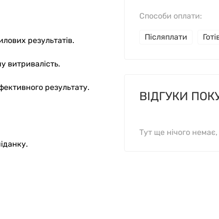
Способи оплати:
Післяплати
Гот
илових результатів.
у витривалість.
ефективного результату.
ВІДГУКИ ПОК
Тут ще нічого немає
ніданку.