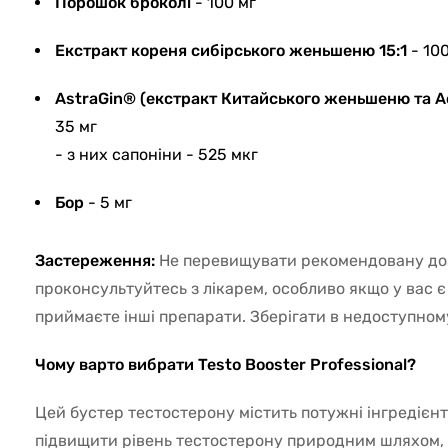
Порошок броколі
- 100 мг
Екстракт кореня сибірського женьшеню 15:1
- 100
AstraGin® (екстракт Китайського женьшеню та 
35 мг
- з них сапоніни - 525 мкг
Бор
- 5 мг
Застереження:
Не перевищувати рекомендовану до
проконсультуйтесь з лікарем, особливо якщо у вас є
приймаєте інші препарати. Зберігати в недоступному
Чому варто вибрати Testo Booster Professional?
Цей бустер тестостерону містить потужні інгредієнт
підвищити рівень тестостерону природним шляхом,