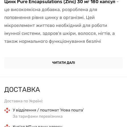
Цинк Pure Encapsulations (Zinc) 30 мг 180 капсул
-
це високоякісна добавка, розроблена для
поповнення рівня цинку в організмі. Цей
мікроелемент життєво необхідний для роботи
імунної системи, здоров'я шкіри, волосся, нігтів, а
також нормального функціонування безлічі
ферментів, що беруть участь в обмінних процесах.
Дефіцит цинку може негативно позначитися на
ЧИТАТИ ДАЛІ
загальному стані організму, тому його своєчасне
поповнення допомагає підтримувати здоров'я й
активність.
ДОСТАВКА
Цинк відіграє ключову роль у підтримці
імунної
Доставка по Україні:
системи
. Він необхідний для активації та регуляції
захисних клітин, таких як Т-лімфоцити, які борються
У відділення / поштомат 'Нова пошта'
За тарифами перевізника
з інфекціями та запаленнями. Дослідження
показують, що достатнє споживання цинку
Кур'єр НП на вашу адресу