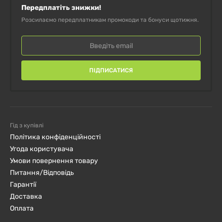
Передплатіть знижки!
Розсилаємо передплатникам промокоди та бонуси щотижня.
Склад
ПІДПИСАТИСЯ
Порція
: 1 капсула
Порцій в упаковці:
180
Кількість в 1
% від добової
Гід з купівлі
Політика конфіденційності
порції
норми
Угода користувача
Умови повернення товару
Цинк (цинк
Питання/Відповідь
30 мг
273%
Гарантії
піколінат)
Доставка
Оплата