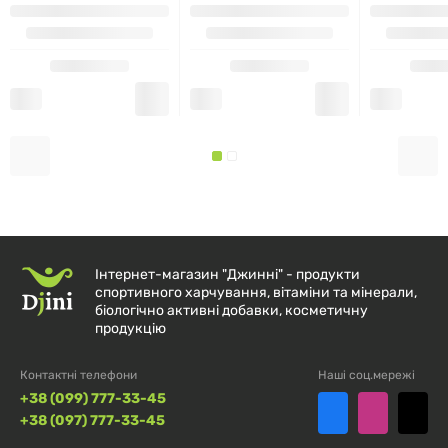
сумісності.
СКЛАД:
КІЛЬКІСТЬ
% ВІД
НА
КОМПОНЕНТ
ДОБОВОЇ
ПОРЦІЮ (1
НОРМИ
КАПСУЛА)
Інтернет-магазин "Джинні" - продукти
Убіхінол (CoQ10, Kaneka
200 мг
†
спортивного харчування, вітаміни та мінерали,
Ubiquinol®)
біологічно активні добавки, косметичну
продукцію
Допоміжні речовини:
Контактні телефони
Наші соц.мережі
Мальтодекстрин,
+38 (099) 777-33-45
Гідроксипропілметилцелюлоза
+38 (097) 777-33-45
(капсульна оболонка –