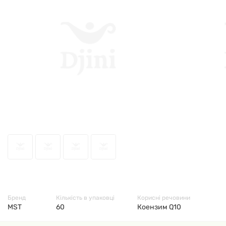
60973
Бренд
Кількість в упаковці
Корисні речовини
MST
60
Коензим Q10