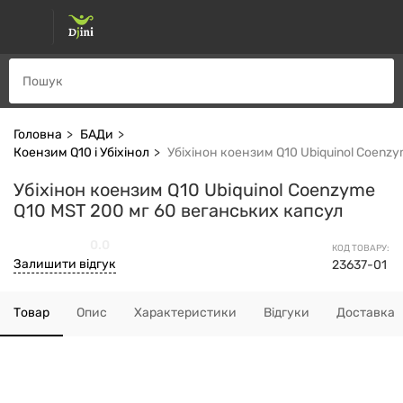
Головна
БАДи
Коензим Q10 і Убіхінол
Убіхінон коензим Q10 Ubiquinol Coenz
Убіхінон коензим Q10 Ubiquinol Coenzyme
Q10 MST 200 мг 60 веганських капсул
0.0
КОД ТОВАРУ:
Залишити відгук
23637-01
Товар
Опис
Характеристики
Відгуки
Доставка