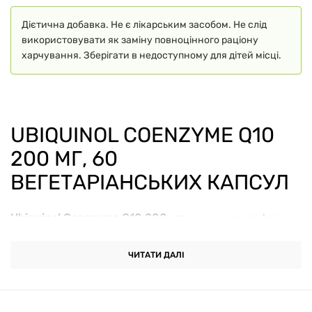
Дієтична добавка. Не є лікарським засобом. Не слід
використовувати як заміну повноцінного раціону
харчування. Зберігати в недоступному для дітей місці.
UBIQUINOL COENZYME Q10
200 МГ, 60
ВЕГЕТАРІАНСЬКИХ КАПСУЛ
Ubiquinol Coenzyme Q10 200 мг
— це сучасна форма
коензиму Q10 у вигляді убіхінолу, яка відзначається
високою біодоступністю та ефективністю. Коензим
ЧИТАТИ ДАЛІ
Q10 є потужним антиоксидантом, що природно
виробляється в організмі та бере участь у