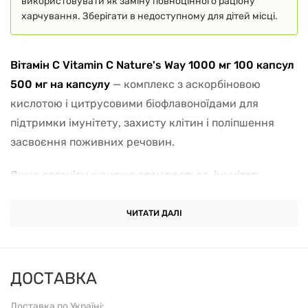
використовувати як заміну повноцінного раціону
харчування. Зберігати в недоступному для дітей місці.
Вітамін С Vitamin C Nature's Way 1000 мг 100 капсул
500 мг на капсулу
— комплекс з аскорбіновою
кислотою і цитрусовими біофлавоноїдами для
підтримки імунітету, захисту клітин і поліпшення
засвоєння поживних речовин.
Якщо організм швидше втомлюється, імунітет
ослаблений або шкіра втрачає пружність, Vitamin C
Nature's Way допомагає поповнити дефіцит
ЧИТАТИ ДАЛІ
аскорбінової кислоти, яка необхідна для безлічі
процесів в організмі.
ДОСТАВКА
Зміцнення імунітету.
Вітамін С допомагає
активізувати захисні сили організму, підтримує
Доставка по Україні: