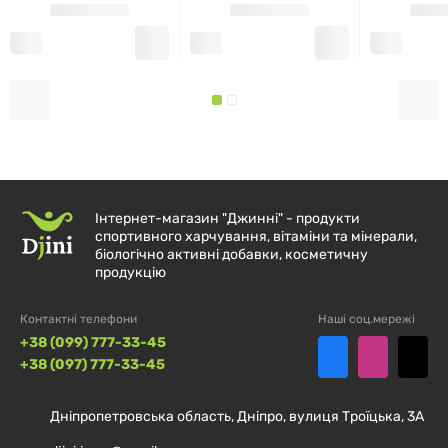
Рекомендації із застосування
Дорослим приймати по 2 капсули на день під час їди.
Склад
Інтернет-магазин "Джинні" - продукти
Розмір порції:
спортивного харчування, вітаміни та мінерали,
2 капсули
біологічно активні добавки, косметичну
продукцію
Порцій в упаковці:
50
Контактні телефони
Наші соц.мережі
% від
+38 (099) 777-33-45
Кількість
добової
+38 (097) 777-33-45
в 1 порції
норми*
Дніпропетровська область, Дніпро, вулиця Троїцька, 3А
Вітамін C (аскорбінова кислота)
1000 мг
1111 %