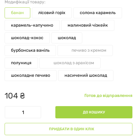
Модифікації товару:
банан
лісовий горіх
солона карамель
карамель-капучино
малиновий чізкейк
шоколад-кокос
шоколад
бурбонська ваніль
печиво з кремом
полуниця
шоколад з арахісом
шоколадне печиво
насичений шоколад
104
₴
Готов до відправлення
ДО КОШИКУ
ПРИДБАТИ В ОДИН КЛІК