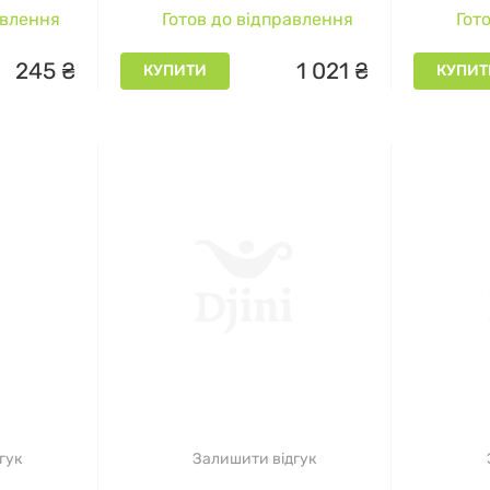
авлення
Готов до відправлення
Гото
карнітину
245
₴
1
021
₴
КУПИТИ
КУПИТ
амінокислоти
і та термогенні добавки
лоти
ки
амін і хондроїтин
и тестостерону
ни та мінерали
ики харчування
(протеїнові супи, арахісові пасти, спорти
гук
Залишити відгук