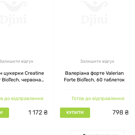
Залишити відгук
Залишити відгук
н цукерки Creatine
Валеріана форте Valerian
 BioTech, червона
Forte BioTech, 60 таблеток
ка, 240 таблеток
в до відправлення
Готов до відправлення
1
172
₴
798
₴
И
КУПИТИ