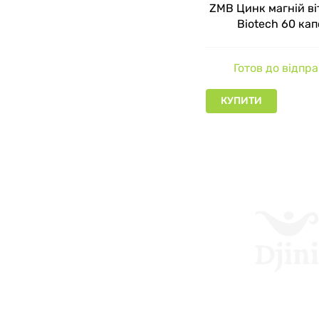
ZMB Цинк магній ві
аксесуари
Biotech 60 кап
спортивні
Готов до відпр
трав'яні 
КУПИТИ
ЧОМУ В
Продукція к
всіх етапів
службами як
ISO 22000, H
містить доп
Ціна BioTech
протеїну.