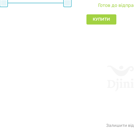
Готов до відпр
формули 
КУПИТИ
елітні
ліпотропн
амінокис
енергети
глюкоз
бустер
вітамі
замінн
Залишити від