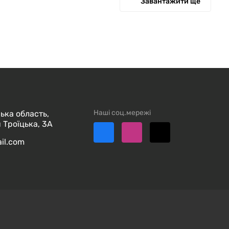
Завантажити ще
Наші соц.мережі
ька область,
 Троїцька, 3А
ail.com