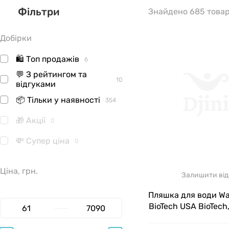
Фільтри
ДЕ ВИР
Знайдено 685 товар
Добірки
BioTech або
діяльності 
🛍 Топ продажів
6
добавки, та
💬 З рейтингом та
10
відгуками
📦 Тільки у наявності
354
АСОРТИ
🎁 Акції
0
Понад 600 н
💸 Супер ціна
0
категорії:
Ціна, грн.
протеї
Залишити від
Пляшка для води Wa
гейнер
BioTech USA BioTech
750 мл
креати