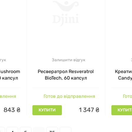
гук
Залишити відгук
Mushroom
Ресвератрол Resveratrol
Креати
0 капсул
BioTech, 60 капсул
Candy
цукер
авлення
Готов до відправлення
Гото
843
₴
1
347
₴
КУПИТИ
КУПИТ