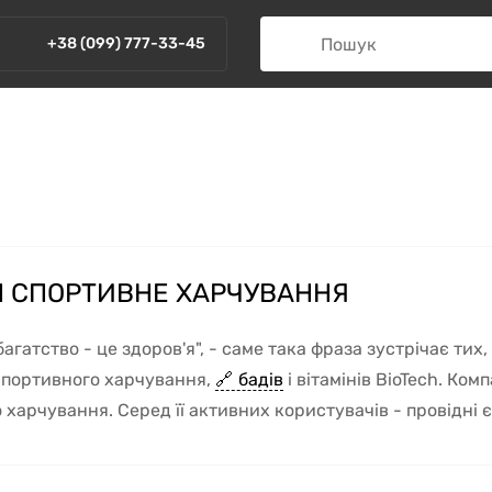
+38 (099) 777-33-45
H СПОРТИВНЕ ХАРЧУВАННЯ
агатство - це здоров'я", - саме така фраза зустрічає тих
спортивного харчування,
бадів
і вітамінів BioTech. Ком
 харчування. Серед її активних користувачів - провідні є
Тапаї, Арон Сіладьї. Загальна кількість - понад 70 відоми