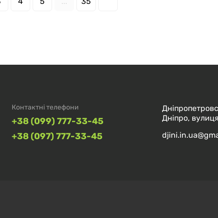
3
4
5
...
35
Контактні телефони
Дніпропетровс
Дніпро, вулиця
+38 (099) 777-33-45
djini.in.ua@gm
+38 (097) 777-33-45