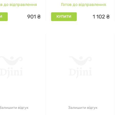
в до відправлення
Готов до відправлення
таблеток
901
₴
1
102
₴
И
КУПИТИ
вні напої)
Залишити відгук
Залишити відгук