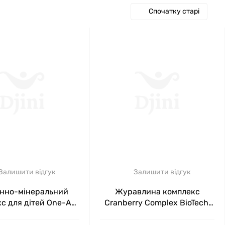
 ВІТАМІНИ BIOTECH
Спочатку старі
але 1999 року кардинально змінила свій напрямок
рацює на американський ринок і там виробляє
працюють на європейських клієнтів.
йн- і офлайн-продажу. Всі вони розподілені на
Залишити відгук
Залишити відгук
інно-мінеральний
Журавлина комплекс
с для дітей One-A-
Cranberry Complex BioTech,
 BioTech, полунично-
60 таблеток
вий, 90 жувальних