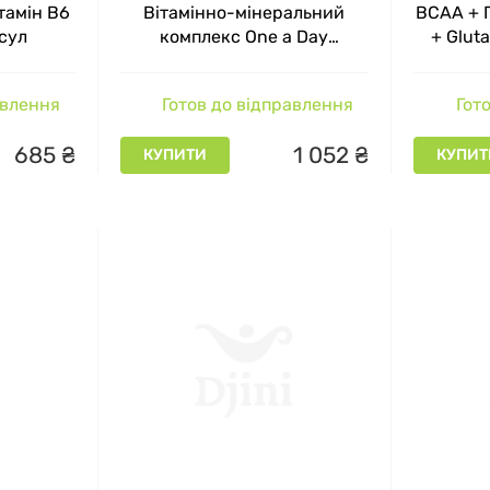
тамін В6
Вітамінно-мінеральний
BCAA + 
 для спорту (шейкери, футболки)
сул
комплекс One a Day
+ Glut
Professional Biotech
а
 аксесуари для жінок
Апельсин 240 г
авлення
Готов до відправлення
Гото
добавки
685
₴
1
052
₴
КУПИТИ
КУПИТ
АРТО ВИБРАТИ ПРОТЕЇНИ, ГЕЙНЕРИ КО
омпанії BioTechUSA перед реалізацією проходить найсув
 виробництва. Такий моніторинг можливий завдяки власні
ості харчової продукції. Спортивне харчування BioTech уд
ACCP, IFS і GMP. І найголовніше - це те, що продукція до
інгу та інших заборонених речовин.
 прийнятна - від 40-50 грн за протеїновий батончик і до