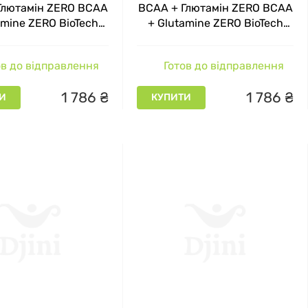
Глютамін ZERO BCAA
BCAA + Глютамін ZERO BCAA
amine ZERO BioTech
+ Glutamine ZERO BioTech
пельсин 480 г
персиковий айс-ті 480 г
в до відправлення
Готов до відправлення
1
786
₴
1
786
₴
И
КУПИТИ
МПАНІЇ BIOTECH
оріший контроль якості сировини, обладнання та
й лабораторії, яка схвалена європейськими
остоєне таких сертифікатів якості - ISO 9001,
зволена спортсменам під час змагань, оскільки не
 2000 грн за 2-4 кг гейнера або сироваткового