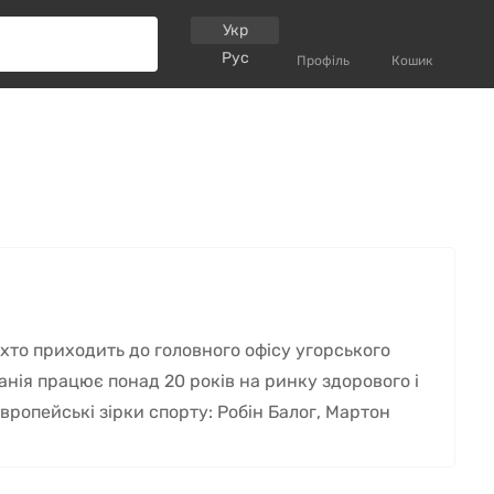
Укр
Рус
Профіль
Кошик
, хто приходить до головного офісу угорського
панія працює понад 20 років на ринку здорового і
вропейські зірки спорту: Робін Балог, Мартон
х особистостей.