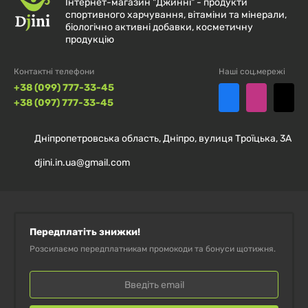
Інтернет-магазин "Джинні" - продукти
Рекомендації із застосування
спортивного харчування, вітаміни та мінерали,
біологічно активні добавки, косметичну
продукцію
Порцію 30 г розмішати у 250 мл води. Залежно від
вашої добової потреби в білку споживайте 1-3 порції
Контактні телефони
Наші соц.мережі
щодня між прийомами їжі. Максимум 3 порції на
+38 (099) 777-33-45
+38 (097) 777-33-45
день.
1 мірна ложка = приблизно 15 г. Перемішайте
Дніпропетровська область, Дніпро, вулиця Троїцька, 3А
рекомендовану порцію за допомогою шейкера.
djini.in.ua@gmail.com
Склад:
80 % концентрат сироваткового білка
(містить соняшниковий лецитин та антизлежувач
фосфат кальцію), 14 % ізолят сироваткового білка
Передплатіть знижки!
(містить соняшниковий лецитин), ароматизатор,
Розсилаємо передплатникам промокоди та бонуси щотижня.
безглютенова пшенична клітковина, стабілізатори
(камедь акації, ксантанова камедь), суміш
сафлорового концентрату та екстракту спіруліни,