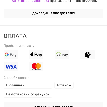
Безкоштовна доставка
при замовленні
від 1500 грн.
зменшують м'язове ушкодження та допомагають
адаптуватися до навантаження.
ДОКЛАДНІШЕ ПРО ДОСТАВКУ
Протеїн
особливо корисний після тренування, коли
м'язам потрібні
амінокислоти для відновлення
. Але
не менш важливий він і протягом дня — наприклад, у
ОПЛАТА
ранковий прийом їжі або між основними прийомами,
Приймаємо оплату:
якщо не вдається з'їсти повноцінну страву. В умовах
дефіциту білка організм починає використовувати
м'язову тканину як джерело енергії. Протеїн у
раціоні допомагає цього уникнути, зберегти масу і
працювати на результат — чи то зростання, чи то
Способи оплати:
утримання досягнутої форми.
Післяплати
Готівкою
Смак ківі та банан
— освіжаючий, з легкою
Безготівковий розрахунок
фруктовою кислинкою та м'яким солодким
післясмаком. Він підійде тим, хто віддає перевагу