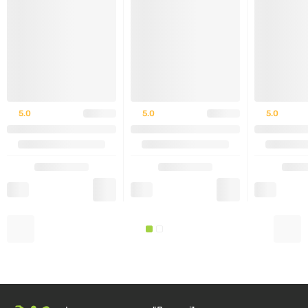
продуктів.
Додатково в складі є
безглютенова пшенична
клітковина
, що поліпшує травлення і подовжує
насичення після прийому, а також соняшниковий
лецитин, який відповідає за хорошу розчинність.
5.0
5.0
5.0
Коктейль виходить щільним, однорідним, без грудок
і піни.
Сироватковий протеїн 100% Whey Protein Nutrend
ківі та банан 1000 г
підійде тим, хто хоче отримати
якісний білок без зайвих добавок. Він легко
засвоюється, не перевантажує травлення і
допомагає вибудовувати харчування так, щоб
тренування приносили результат, а відновлення
відбувалося швидше й ефективніше.