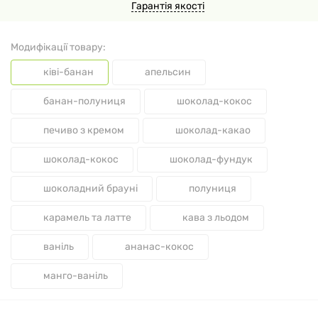
Гарантія якості
Модифікації товару:
ківі-банан
апельсин
банан-полуниця
шоколад-кокос
печиво з кремом
шоколад-какао
шоколад-кокос
шоколад-фундук
шоколадний брауні
полуниця
карамель та латте
кава з льодом
ваніль
ананас-кокос
манго-ваніль