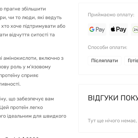
то прагне збільшити
Приймаємо оплату:
ри, чи то люди, які ведуть
 хто хоче підтримувати або
ати відчуття ситості та
Способи оплати:
ні амінокислоти, включно з
Післяплати
Гот
ючову роль у м'язовому
 протеїну сприяє
тивності.
ВІДГУКИ ПОК
їну, що забезпечує вам
Цей протеїн легко
ого ідеальним для швидкого
Тут ще нічого немає