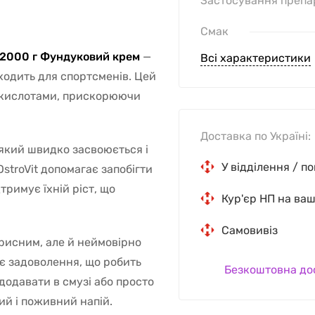
Застосування препа
Смак
) 2000 г Фундуковий крем
—
Всі характеристики
ходить для спортсменів. Цей
нокислотами, прискорюючи
Доставка по Україні:
 який швидко засвоюється і
У відділення / п
stroVit допомагає запобігти
тримує їхній ріст, що
Кур'єр НП на ва
Самовивіз
орисним, але й неймовірно
є задоволення, що робить
Безкоштовна до
додавати в смузі або просто
й і поживний напій.