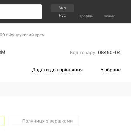
Укр
Рус
Профіль
Кошик
2000 г Фундуковий крем
ем
Код товару:
08450-04
Додати до порівняння
У обране
Полуниця з вершками