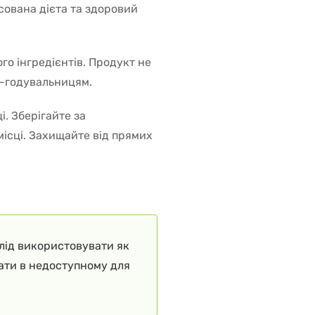
сована дієта та здоровий
ого інгредієнтів. Продукт не
м-годувальницям.
і. Зберігайте за
місці. Захищайте від прямих
слід використовувати як
гати в недоступному для