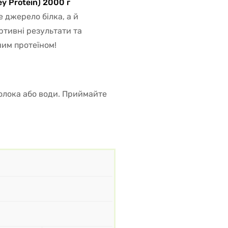
y Protein) 2000 г
е джерело білка, а й
ртивні результати та
ним протеїном!
 молока або води. Приймайте