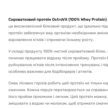
32207
Сироватковий протеїн OstroVit (100% Whey Protein
це високоякісний білковий продукт, що ідеально під
протеїн забезпечує ваш організм необхідними амі
відновлення м'язів і сприяючи їхньому росту.
У складі продукту 100% чистий сироватковий білок,
починає працювати відразу після прийому. Протеїн O
руйнуванню м'язів після інтенсивних тренувань і під
особливо важливо для бодібілдерів і атлетів.
Смак лісових горіхів робить цей протеїн не тільки к
смачним. Кожна порція перетворюється на справжн
його прийом приємним і легким. Цей протеїн можна 
змішувати з водою чи молоком, щоб отримати смачни