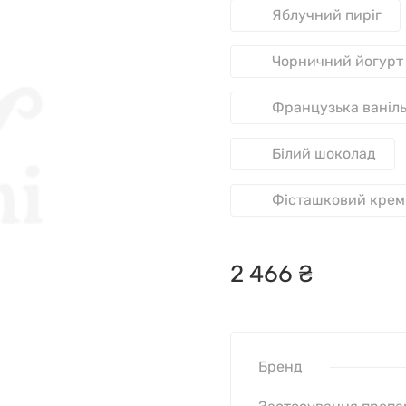
Яблучний пиріг
Чорничний йогурт
Французька ваніл
Білий шоколад
Фісташковий крем
2
466
₴
Бренд