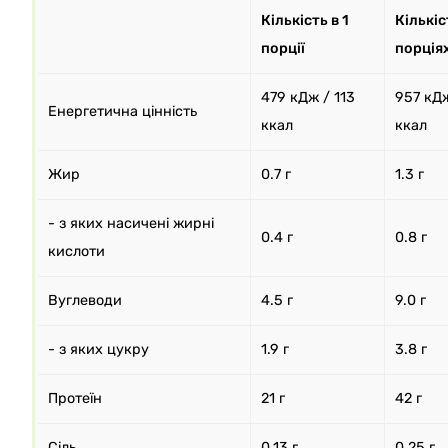
Кількість в 1
Кількіс
порції
порція
479 кДж / 113
957 кДж
Енергетична цінність
ккал
ккал
Жир
0.7 г
1.3 г
- з яких насичені жирні
0.4 г
0.8 г
кислоти
Вуглеводи
4.5 г
9.0 г
- з яких цукру
1.9 г
3.8 г
Протеїн
21 г
42 г
Сіль
0.13 г
0.25 г