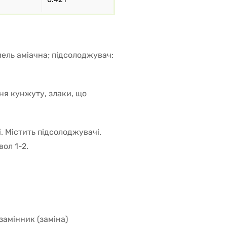
мель аміачна; підсолоджувач:
ння кунжуту, злаки, що
. Містить підсолоджувачі.
ол 1-2.
амінник (заміна)