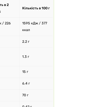
ть в 2
Кількість в 100 г
х
 / 226
1595 кДж / 377
ккал
2.2 г
1.3 г
15 г
6.4 г
70 г
0.42 г