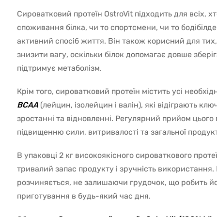
Сироватковий протеїн OstroVit підходить для всіх, х
споживання білка, чи то спортсмени, чи то бодібілде
активний спосіб життя. Він також корисний для тих,
знизити вагу, оскільки білок допомагає довше зберіг
підтримує метаболізм.
Крім того, сироватковий протеїн містить усі необхід
BCAA
(лейцин, ізолейцин і валін), які відіграють кл
зростанні та відновленні. Регулярний прийом цього
підвищенню сили, витривалості та загальної продук
В упаковці 2 кг високоякісного сироваткового проте
тривалий запас продукту і зручність використання. 
розчиняється, не залишаючи грудочок, що робить й
приготування в будь-який час дня.