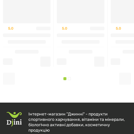
особливо корисно після тренувань.
IronMaxx 100% Whey Protein
- це надійний помічник
для будь-кого, хто прагне поліпшити свої фізичні
5.0
5.0
5.0
показники та підтримувати здоров'я на високому
рівні.
Інтернет-магазин "Джинні" - продукти
спортивного харчування, вітаміни та мінерали,
біологічно активні добавки, косметичну
продукцію