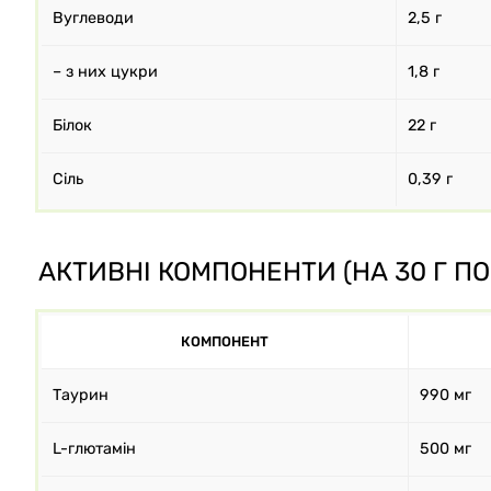
Вуглеводи
2,5 г
– з них цукри
1,8 г
Білок
22 г
Сіль
0,39 г
АКТИВНІ КОМПОНЕНТИ (НА 30 Г ПО
КОМПОНЕНТ
Таурин
990 мг
L-глютамін
500 мг