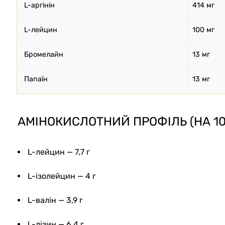
L-аргінін
414 мг
L-лейцин
100 мг
Бромелайн
13 мг
Папаїн
13 мг
АМІНОКИСЛОТНИЙ ПРОФІЛЬ (НА 10
L-лейцин — 7,7 г
L-ізолейцин — 4 г
L-валін — 3,9 г
L-лізин — 6,4 г