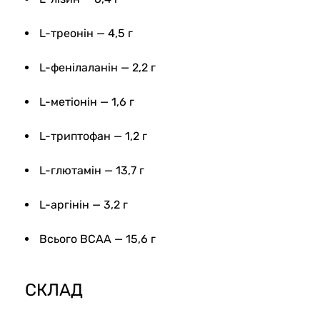
L-треонін — 4,5 г
L-фенілаланін — 2,2 г
L-метіонін — 1,6 г
L-триптофан — 1,2 г
L-глютамін — 13,7 г
L-аргінін — 3,2 г
Всього BCAA — 15,6 г
СКЛАД