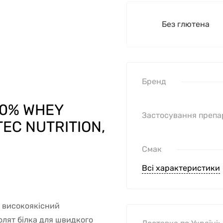
Без глютена
Бренд
00% WHEY
Застосування препа
EC NUTRITION,
Смак
Всі характеристики
 високоякісний
олят білка для швидкого