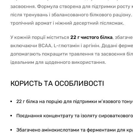
засвоєння. Формула створена для підтримки росту м’
після тренувань і збалансованого білкового раціону
тропічний аромат і ніжний десертний післясмак.
У кожній порції міститься
22 г чистого білка
, збагач
включаючи BCAA, L-глютамін і аргінін. Додані ферм
допомагають покращити травлення та засвоєння біл
ідеальним для щоденного використання.
КОРИСТЬ ТА ОСОБЛИВОСТІ
22 г білка на порцію для підтримки м’язового тону
Поєднання концентрату та ізоляту сироваткового 
Збагачено амінокислотами та ферментами для кр