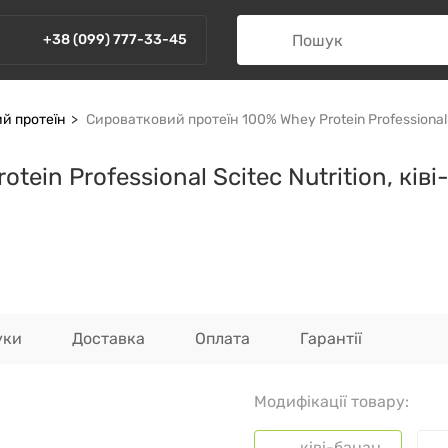
+38 (099) 777-33-45
й протеїн
Сироватковий протеїн 100% Whey Protein Professional Sc
ein Professional Scitec Nutrition, ківі
уки
Доставка
Оплата
Гарантії
Модифікації товару:
ківі-банан