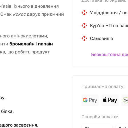
Доставка по Україні:
язів, їхнього відновлення
У відділення / п
. Смак
кокос
дарує приємний
Кур'єр НП на ва
еного амінокислотами,
Самовивіз
енти
бромелайн
і
папаїн
ка, що робить продукт
Безкоштовна до
Приймаємо оплату:
су.
білка.
Способи оплати:
ащого засвоєння.