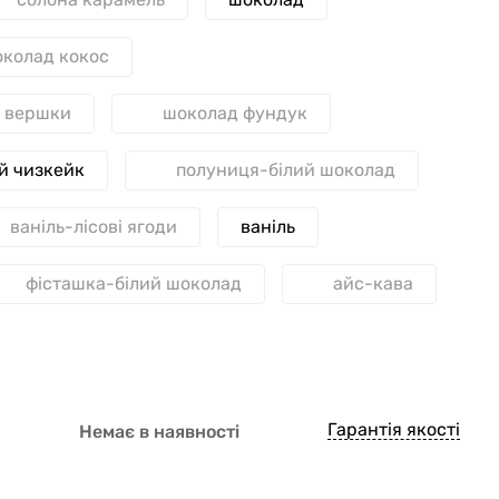
колад кокос
а вершки
шоколад фундук
й чизкейк
полуниця-білий шоколад
ваніль-лісові ягоди
ваніль
фісташка-білий шоколад
айс-кава
Гарантія якості
Немає в наявності