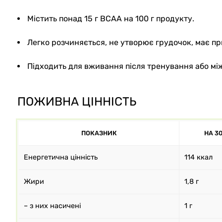
Містить понад 15 г BCAA на 100 г продукту.
Легко розчиняється, не утворює грудочок, має п
Підходить для вживання після тренування або мі
ПОЖИВНА ЦІННІСТЬ
ПОКАЗНИК
НА 30
Енергетична цінність
114 ккал
Жири
1,8 г
– з них насичені
1 г