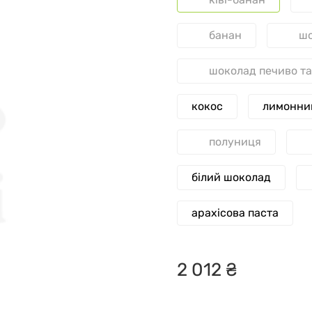
банан
шо
шоколад печиво т
кокос
лимонни
полуниця
білий шоколад
арахісова паста
2
012
₴