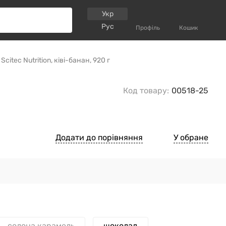
Укр
Рус
Профіль
Кошик
itec Nutrition, ківі-банан, 920 г
-
Код товару:
00518-25
Додати до порівняння
У обране
солона карамель
шоколад