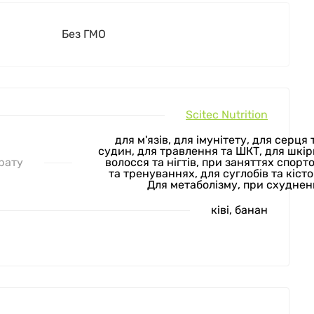
Без ГМО
Scitec Nutrition
для м'язів, для імунітету, для серця 
судин, для травлення та ШКТ, для шкір
рату
волосся та нігтів, при заняттях спорт
та тренуваннях, для суглобів та кісто
Для метаболізму, при схуднен
ківі, банан