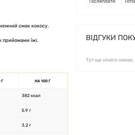
Післяплати
Гот
риємний смак кокосу.
ВІДГУКИ ПОК
ж прийомами їжі.
Тут ще нічого немає
 Г
НА 100 Г
382 ккал
5,9 г
3,2 г