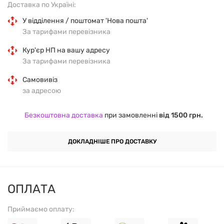
Доставка по Україні:
У відділення / поштомат 'Нова пошта'
КЛЮЧОВІ ПЕРЕВАГИ:
За тарифами перевізника
Кур'єр НП на вашу адресу
Поліпшення настрою:
5-НТР сприяє підвищенню
За тарифами перевізника
рівня серотоніну, що може допомогти знизити
Самовивіз
симптоми депресії та тривожності.
за адресою
Підтримка сну:
Природна регуляція серотоніну
Безкоштовна доставка
при замовленні
від 1500 грн.
допомагає забезпечити спокійний та якісний сон.
ДОКЛАДНІШЕ ПРО ДОСТАВКУ
Забезпечення загального благополуччя:
Дослідження показують, що 5-НТР може
підвищувати загальний рівень задоволення
ОПЛАТА
життям та емоційної стабільності.
Приймаємо оплату:
РЕКОМЕНДАЦІЇ ЩОДО