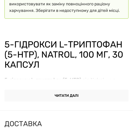
використовувати як заміну повноцінного раціону
харчування. Зберігати в недоступному для дітей місці.
5-ГІДРОКСИ L-ТРИПТОФАН
(5-НТР), NATROL, 100 МГ, 30
КАПСУЛ
5-гідрокси L-триптофан (5-НТР)
від Natrol — це
ефективна харчова добавка, розроблена для
підтримки емоційного благополуччя, поліпшення
ЧИТАТИ ДАЛІ
настрою та забезпечення якісного сну. 5-НТР є
природним амінокислотним попередником
серотоніну, нейротрансмітера, який грає ключову
ДОСТАВКА
роль у регуляції настрою та сну.