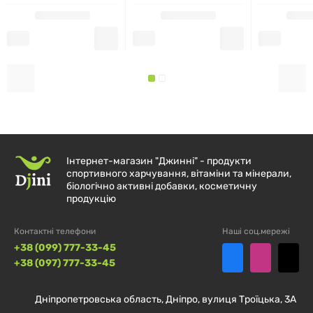
відсутнє.
ДЕ ПРИДБАТИ:
Придбати
5-гідрокси L-триптофан (5-НТР)
від Natrol
можна в інтернет-магазині
djini.com.ua
.
Переваги
покупки в нашому магазині:
Інтернет-магазин "Джинні" - продукти
спортивного харчування, вітаміни та мінерали,
Швидка доставка по всій Україні.
біологічно активні добавки, косметичну
продукцію
Гарантія якості товарів від провідних брендів.
Контактні телефони
Наші соц.мережі
Безпечні та зручні способи оплати.
+38 (099) 777-33-45
+38 (097) 777-33-45
Консультації експертів щодо вибору добавок та
вітамінів.
Дніпропетровська область, Дніпро, вулиця Троїцька, 3А