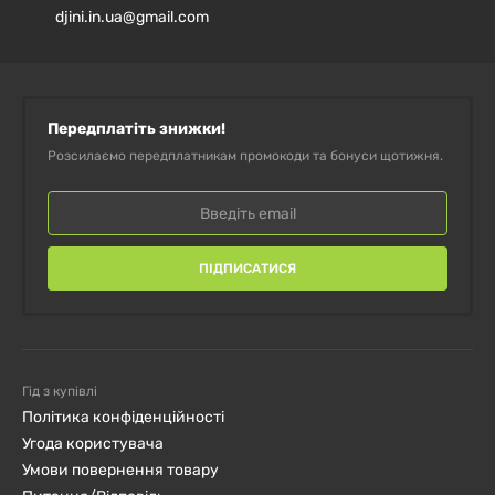
djini.in.ua@gmail.com
Часті акції та знижки для постійних клієнтів.
Поліпшіть свій настрій та забезпечте спокійний сон з
5-НТР
від Natrol!
Передплатіть знижки!
Розсилаємо передплатникам промокоди та бонуси щотижня.
ПІДПИСАТИСЯ
Гід з купівлі
Політика конфіденційності
Угода користувача
Умови повернення товару