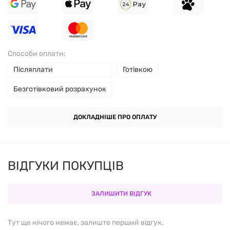
ЗАСТОСУВАННЯ:
Приймати по 1 капсулі на день, бажано під час їжі,
або за рекомендацією лікаря.
Способи оплати:
Післяплати
Готівкою
СКЛАД:
Безготівковий розрахунок
КІЛЬКІСТЬ НА ПОРЦІЮ (1
ДОКЛАДНІШЕ ПРО ОПЛАТУ
КОМПОНЕНТ
КАПСУЛА)
5-гідрокси L-
ВІДГУКИ ПОКУПЦІВ
100 мг
триптофан
ЗАЛИШИТИ ВІДГУК
Капсула (желатин)
Вміст не вказано
Целюлозна камедь
Вміст не вказано
Тут ще нічого немає, залиште перший відгук.