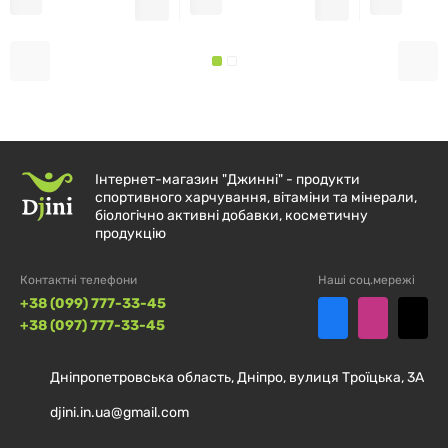
СКЛАД ПРОДУКТУ:
Щоб дізнатися точний склад і дозування на одну
порцію, рекомендуємо переглянути фото етикетки
на звороті упаковки.
Інтернет-магазин "Джинні" - продукти
РЕКОМЕНДАЦІЇ ЩОДО
спортивного харчування, вітаміни та мінерали,
біологічно активні добавки, косметичну
ЗАСТОСУВАННЯ:
продукцію
Рекомендується застосовувати відповідно до
Контактні телефони
Наші соц.мережі
інструкції виробника. Перед використанням
+38 (099) 777-33-45
+38 (097) 777-33-45
проконсультуйтеся з фахівцем у разі індивідуальної
чутливості.
Дніпропетровська область, Дніпро, вулиця Троїцька, 3А
djini.in.ua@gmail.com