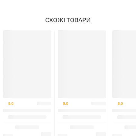
Вироблено під контролем якості бренду
Nature's
Way
.
СХОЖІ ТОВАРИ
Підходить для щоденного використання як
харчова добавка
.
Не містить штучних барвників та консервантів.
Зручне фасування — 30 софтгелів у кожній
упаковці.
Продукт розроблений із дотриманням сучасних
стандартів виробництва.
5.0
5.0
5.0
Може бути використаний у складі різноманітного
раціону.