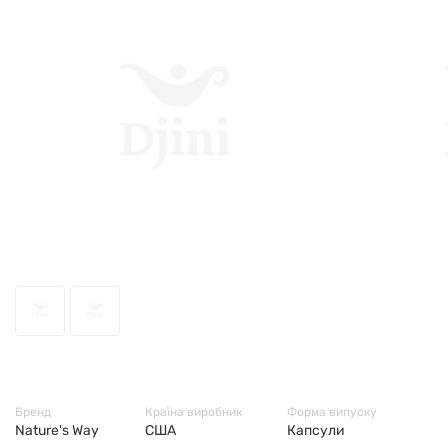
68870
Бренд
Країна виробник
Форма випуску
Nature's Way
США
Капсули